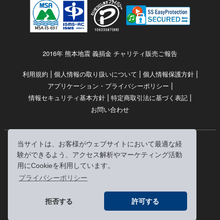
2016年 熊本地震 義捐金 チャリティ販売ご報告
|
|
|
利用規約
個人情報の取り扱いについて
個人情報保護方針
|
アプリケーション・プライバシーポリシー
|
|
情報セキュリティ基本方針
特定商取引法に基づく表記
お問い合わせ
当サイトは、お客様がウェブサイトにおいて最適な経
© RRJ Inc.
験ができるよう、アクセス解析やマーケティング活動
（kikubon/キクボン/きく本/きくほん/キクホン）は
用にCookieを利用しています。
株式会社RRJの登録商標です。
プライバシーポリシー
※当サイトへのリンクは、どうぞご自由にお貼りください
拒否する
許可する