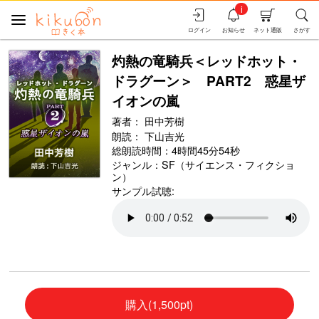
i
ログイン
お知らせ
ネット通販
さがす
灼熱の竜騎兵＜レッドホット・
ドラグーン＞ PART2 惑星ザ
イオンの嵐
著者：
田中芳樹
朗読：
下山吉光
総朗読時間：4時間45分54秒
ジャンル：
SF（サイエンス・フィクショ
ン）
サンプル試聴:
購入(1,500pt)