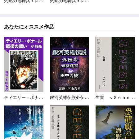
灼熱の竜騎兵＜レッドホ...
灼熱の竜騎兵＜レッドホ...
あなたにオススメ作品
ティエリー・ボナール最後の戦...
銀河英雄伝説外伝 -4- 螺...
生首 ＜Ｇｅｎｅｓｉｓ 一万...