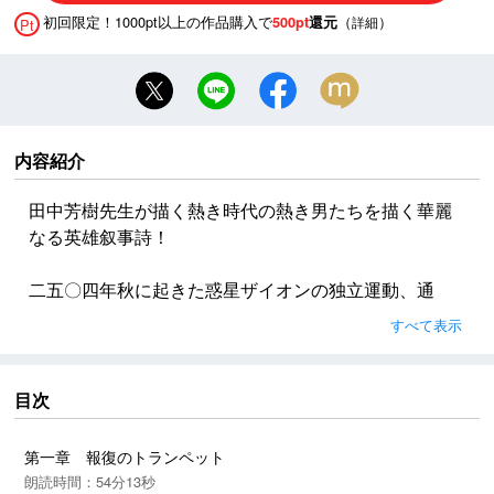
初回限定！1000pt以上の作品購入で
（
）
500pt
還元
詳細
Pt
内容紹介
田中芳樹先生が描く熱き時代の熱き男たちを描く華麗
なる英雄叙事詩！
二五〇四年秋に起きた惑星ザイオンの独立運動、通
称”一ヶ月紛争”において、地球は圧倒的な武力を投入す
すべて表示
ることでこの動きを鎮圧し、惑星ザイオンに戒厳令を
布いた。しかし、その後台頭したザイオンのゲリラ組
織”深紅党”は、駐留する地球軍に対して着実に戦略的勝
目次
利を積み重ね、面子を失った軍部は、地球本土におい
てクーデターを起こすという暴挙に出た。ここにいた
第一章 報復のトランペット
って、植民惑星の独立運動は、ついに他の惑星にも広
朗読時間：54分13秒