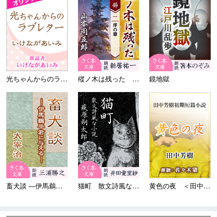
光ちゃんからのラブレター
樅ノ木は残った 第一部 ＜一...
鏡地獄
畜犬談 ―伊馬鵜平君に与える...
猫町 散文詩風な小説
黄色の夜 ＜田中芳樹短篇小説...