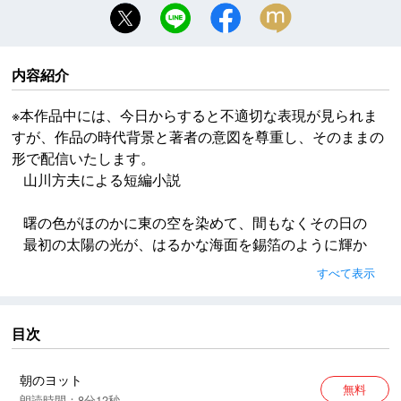
内容紹介
※本作品中には、今日からすると不適切な表現が見られま
すが、作品の時代背景と著者の意図を尊重し、そのままの
形で配信いたします。
山川方夫による短編小説
曙の色がほのかに東の空を染めて、間もなくその日の
最初の太陽の光が、はるかな海面を錫箔のように輝か
せた。洋上はまだ薄暗く、空と海の境もはっきりしな
すべて表示
かったが、とにかく、海には朝が来ていた。
鴎が一羽、そのヨットの上空で、ゆるやかに翼を上下
していた。鴎は、まるでどこまでも離れない決心をし
目次
たもののように、そのヨットと方向と速度を一つにし
て、朝空を動くかなりの風の中を翔びつづけた。
朝のヨット
無料
朗読時間：8分12秒