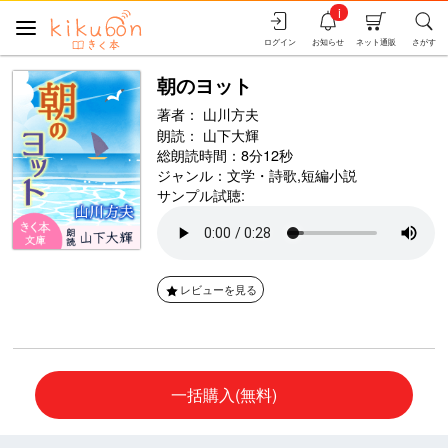
i
ログイン
お知らせ
ネット通販
さがす
朝のヨット
著者：
山川方夫
朗読：
山下大輝
総朗読時間：8分12秒
ジャンル：
文学・詩歌
,
短編小説
サンプル試聴:
レビューを見る
一括購入(無料)