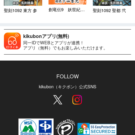
創竜伝9 妖世紀のドラゴン
聖刻1092 東方 参
聖刻1092 聖都 弐
kikubonアプリ(無料)
同一IDでWEBとアプリが連携！
アプリ（無料）でもお楽しみいただけます。
FOLLOW
kikubon（キクボン）公式SNS