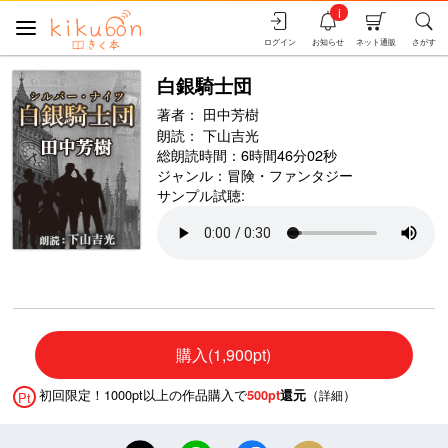
i
ログイン
お知らせ
ネット通販
さがす
白銀騎士団
著者：
田中芳樹
朗読：
下山吉光
総朗読時間：6時間46分02秒
ジャンル：
冒険・ファンタジー
サンプル試聴:
購入(1,900pt)
初回限定！1000pt以上の作品購入で
（
）
500pt
還元
詳細
Pt