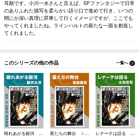
耳順です。小川一水さんと言えば、SFファンタジーで日常
のありふれた描写を柔らかい語り口で進めて行き、いつの
間にか深い真理に昇華して行くイメージですが、ここでも
やってくれましたね。ラインハルトの新たな一面を創造し
てくれました。
このシリーズの他の作品
一覧へ
晴れあがる銀河 ＜銀河...
星たちの舞台 ＜銀河英...
レナーテは語る ＜銀河...