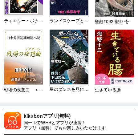
ティエリー・ボナール最後の戦...
ランドスケープと夏の定理
聖刻1092 聖都 壱
星のダンスを見においで 地球...
戦場の夜想曲 ＜田中芳樹短篇...
生きている腸
kikubonアプリ(無料)
同一IDでWEBとアプリが連携！
アプリ（無料）でもお楽しみいただけます。