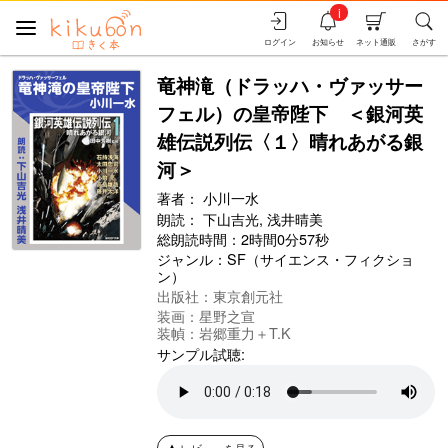
i
ログイン
お知らせ
ネット通販
さがす
竜神滝（ドラッハ・ヴァッサー
フェル）の皇帝陛下 ＜銀河英
雄伝説列伝〈１〉晴れあがる銀
河＞
著者：
小川一水
朗読：
下山吉光,
浅井晴美
総朗読時間：2時間0分57秒
ジャンル：
SF（サイエンス・フィクショ
ン）
出版社：東京創元社
装画：星野之宣
装幀：岩郷重力＋T.K
サンプル試聴:
レビューを見る