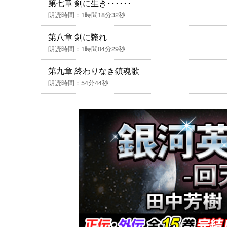
第七章 剣に生き･･････
朗読時間：1時間18分32秒
第八章 剣に斃れ
朗読時間：1時間04分29秒
第九章 終わりなき鎮魂歌
朗読時間：54分44秒