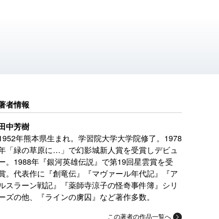
著者情報
田中芳樹
1952年熊本県生まれ。学習院大学大学院修了。1978
年「緑の草原に…」で幻影城新人賞を受賞しデビュ
ー。1988年『銀河英雄伝説』で第19回星雲賞を受
賞。代表作に『創竜伝』『マヴァール年代記』『ア
ルスラーン戦記』『薬師寺涼子の怪奇事件簿』シリ
ーズの他、『ラインの虜囚』など著作多数。
この著者の作品一覧へ