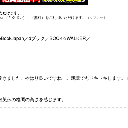
ただけます。
bon（キクボン）」（無料）をご利用いただけます。
（タブレット
eBookJapan
／
dブック
／
BOOK☆WALKER
／
聞きました。やはり良いですねー。朗読でもドキドキします。
銀英伝の格調の高さを感じます。