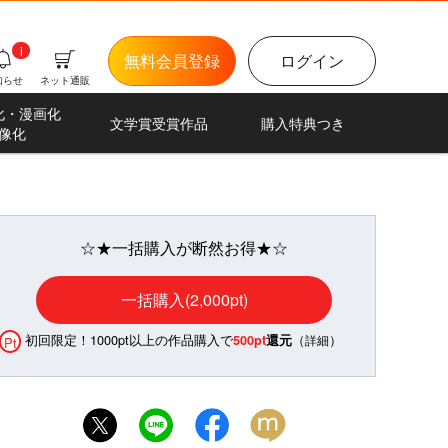
i
無料会員登録
ログイン
知らせ
ネット通販
化・漫画化
文学賞受賞作品
購入特典つき
像化
☆★一括購入が断然お得★☆
一括購入(2,000pt)
初回限定！1000pt以上の作品購入で
（
）
500pt
還元
詳細
Pt