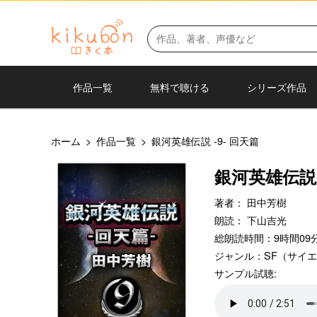
作品一覧
無料で聴ける
シリーズ作品
ホーム
>
作品一覧
>
銀河英雄伝説 -9- 回天篇
銀河英雄伝説 
著者：
田中芳樹
朗読：
下山吉光
総朗読時間：9時間09分
ジャンル：
SF（サイ
サンプル試聴: