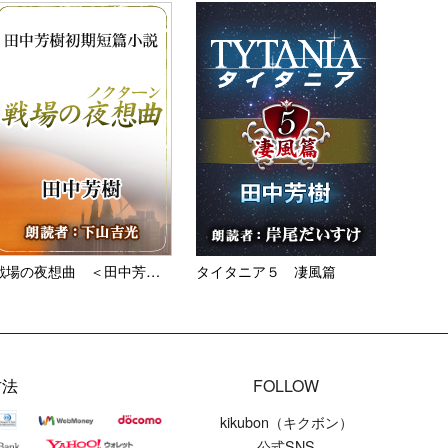
戦場の夜想曲 ＜田中芳樹短篇...
タイタニア５ 凄風篇
方法
FOLLOW
kikubon（キクボン）
公式SNS