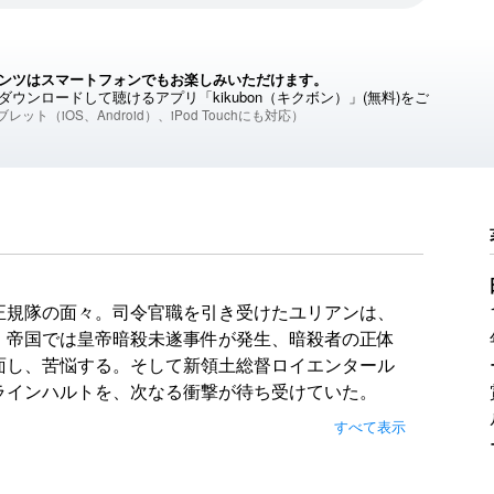
ンツはスマートフォンでもお楽しみいただけます。
ウンロードして聴けるアプリ「kikubon（キクボン）」(無料)をご
レット（iOS、Android）、iPod Touchにも対応）
正規隊の面々。司令官職を引き受けたユリアンは、
。帝国では皇帝暗殺未遂事件が発生、暗殺者の正体
面し、苦悩する。そして新領土総督ロイエンタール
ラインハルトを、次なる衝撃が待ち受けていた。
すべて表示