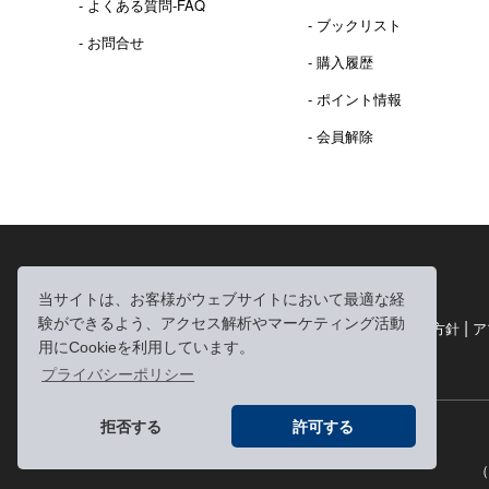
- よくある質問-FAQ
- ブックリスト
- お問合せ
- 購入履歴
- ポイント情報
- 会員解除
2016年 熊本地震 義捐金 チャリティ販売ご報告
当サイトは、お客様がウェブサイトにおいて最適な経
験ができるよう、アクセス解析やマーケティング活動
|
|
|
利用規約
個人情報の取り扱いについて
個人情報保護方針
ア
用にCookieを利用しています。
|
特定商取引法に基づく表記
お問い合わせ
プライバシーポリシー
拒否する
許可する
（