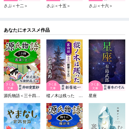
さぶ＜十二＞
さぶ＜十五＞
さぶ＜十六＞
あなたにオススメ作品
源氏物語＜三十四＞若菜（上）
樅ノ木は残った 第四部 ＜十...
星座