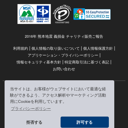
2016年 熊本地震 義捐金 チャリティ販売ご報告
|
|
|
利用規約
個人情報の取り扱いについて
個人情報保護方針
|
アプリケーション・プライバシーポリシー
|
|
情報セキュリティ基本方針
特定商取引法に基づく表記
お問い合わせ
当サイトは、お客様がウェブサイトにおいて最適な経
© RRJ Inc.
験ができるよう、アクセス解析やマーケティング活動
（kikubon/キクボン/きく本/きくほん/キクホン）は
用にCookieを利用しています。
株式会社RRJの登録商標です。
プライバシーポリシー
※当サイトへのリンクは、どうぞご自由にお貼りください
拒否する
許可する