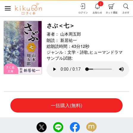
i
ログイン
お知らせ
ネット通販
さがす
さぶ＜七＞
著者：
山本周五郎
朗読：
新居祐一
総朗読時間：43分12秒
ジャンル：
文学・詩歌
,
ヒューマンドラマ
サンプル試聴:
一括購入(無料)