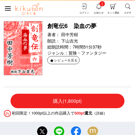
i
ログイン
お知らせ
ネット通販
さがす
創竜伝6 染血の夢
著者：
田中芳樹
朗読：
下山吉光
総朗読時間：7時間51分37秒
ジャンル：
冒険・ファンタジー
レビューを見る
購入(1,800pt)
初回限定！1000pt以上の作品購入で
（
）
500pt
還元
詳細
Pt