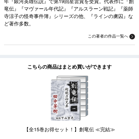
年『銀河英雄伝説』で第19回星雲賞を受賞。代表作に『創
竜伝』『マヴァール年代記』『アルスラーン戦記』『薬師
寺涼子の怪奇事件簿』シリーズの他、『ラインの虜囚』な
ど著作多数。
この著者の作品一覧へ
こちらの商品はまとめ買いができます
【全15巻お得セット！】創竜伝 ≪完結≫