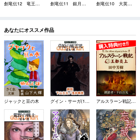
創竜伝12 竜王風雲録
創竜伝11 銀月王伝奇
創竜伝10 大英帝国最...
あなたにオススメ作品
ジャックと豆の木
グイン・サーガ(11) 草原...
アルスラーン戦記1 王都炎上