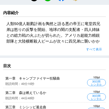
内容紹介
人類50億人殺戮計画を陶然と語る悪の帝王に竜堂四兄
弟は怒りの反撃を開始、地球の闇の支配者・四人姉妹
との総力戦の火ぶたが切られた。アメリカ超能力精鋭
部隊と大陸横断殺人ビームが次々に四兄弟に襲いかか
る。さらに茉理を人質にとられた四兄弟が怒りのパワ
すべて表示
ーで結束したとき、天空に再び巨竜が飛翔する！待望
のシリーズ第六弾！
目次
※この物語はあくまでフィクションであり、現実の事
件・団体・個人などとは無関係であることを、とくに
100pt
第一章 キャンプファイヤー狂騒曲
お断わりしておきます。
30日間
朗読時間：49分16秒
レンタル
100pt
第二章 森は燃えているか
30日間
朗読時間：44分48秒
レンタル
100pt
第三章 ミシシッピ遁走曲