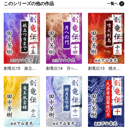
このシリーズの他の作品
一覧へ
創竜伝15 旅立つ日ま...
創竜伝14 月への門
創竜伝13 噴火列島