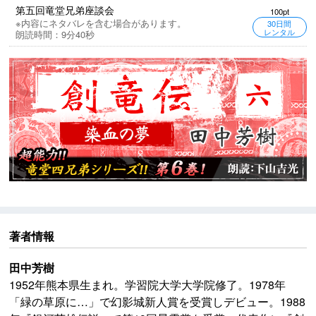
第五回竜堂兄弟座談会
100pt
※内容にネタバレを含む場合があります。
30日間
レンタル
朗読時間：9分40秒
著者情報
田中芳樹
1952年熊本県生まれ。学習院大学大学院修了。1978年
「緑の草原に…」で幻影城新人賞を受賞しデビュー。1988