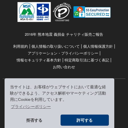
2016年 熊本地震 義捐金 チャリティ販売ご報告
|
|
|
利用規約
個人情報の取り扱いについて
個人情報保護方針
|
アプリケーション・プライバシーポリシー
|
|
情報セキュリティ基本方針
特定商取引法に基づく表記
お問い合わせ
当サイトは、お客様がウェブサイトにおいて最適な経
© RRJ Inc.
験ができるよう、アクセス解析やマーケティング活動
（kikubon/キクボン/きく本/きくほん/キクホン）は
用にCookieを利用しています。
株式会社RRJの登録商標です。
プライバシーポリシー
※当サイトへのリンクは、どうぞご自由にお貼りください
拒否する
許可する