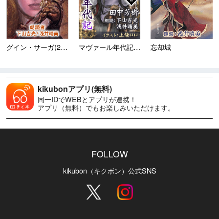
グイン・サーガ(2) 荒野...
マヴァール年代記 第2巻 雪...
忘却城
kikubonアプリ(無料)
同一IDでWEBとアプリが連携！
アプリ（無料）でもお楽しみいただけます。
FOLLOW
kikubon（キクボン）公式SNS