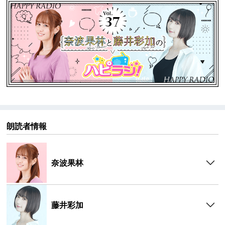
▼【パーソナリティ】
奈波 果林（Karin Nanami）
誕生日：1月7日
出身地：北海道
方言：北海道弁
血液型：A型
趣味・特技：ミニチュアフィギュア収集、スポーツチ
ャンバラ（初段）、フェンシング、小動物看護士免許
藤井 彩加（Ayaka Fujii）
朗読者情報
誕生日：8月16日
出身地：茨城県
血液型：O型
奈波果林
趣味・特技：ご飯を食べること、楽器（トランペッ
ト、ベース）、殺陣、ダーツ
藤井彩加
▼『ハピラジ！』とは
ハピラジ！は2013年から放送している声優＆アイドル