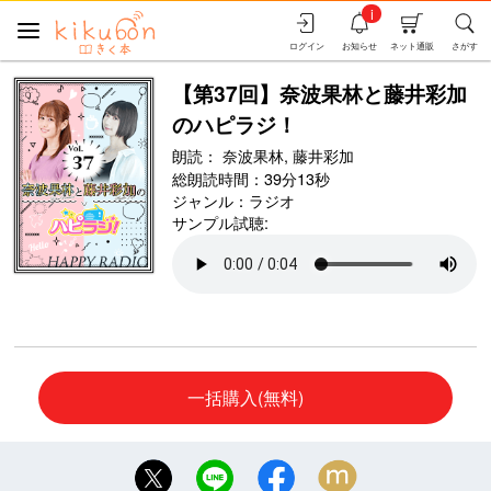
i
ログイン
お知らせ
ネット通販
さがす
【第37回】奈波果林と藤井彩加
のハピラジ！
朗読：
奈波果林,
藤井彩加
総朗読時間：39分13秒
ジャンル：
ラジオ
サンプル試聴:
一括購入(無料)