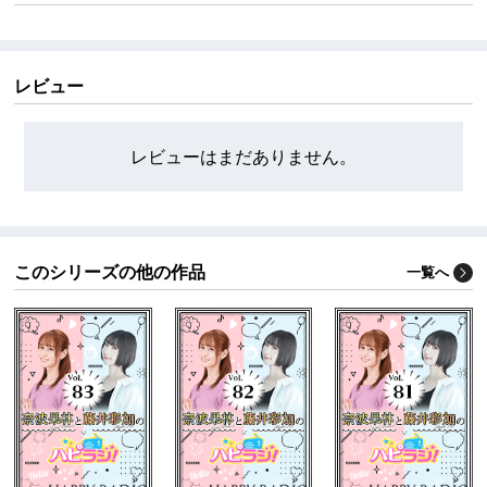
のラジオ番組。
ハピラジ！YouTubeチャンネルはこちら
https://www.youtube.com/@rrjradio
レビュー
ハピラジ！はペットショップに行く前にペットの里親
になることを勝手に推奨してます。
締め切りなどの情報はハピラジ公式「X」にてご案内を
レビューはまだありません。
させて頂いております。
https://x.com/rrjradio
このシリーズの他の作品
一覧へ