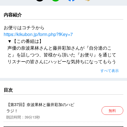
内容紹介
お便りはコチラから
https://kikubon.jp/form.php?fKey=7
▼【この番組は】
声優の奈波果林さんと藤井彩加さんが『自分達のこ
と』を話しつつ、皆様から頂いた『お便り』を通じて
リスナーの皆さんにハッピーな気持ちになってもらう
番組です。
すべて表示
時々、番組内で『言葉』のチャンバラや殺陣を行うこ
ともあるかも？？？
リスナーの皆に元気を出して貰ったり＆逆に励まして
目次
貰ったりもすることもあるかも？
お便りはコチラから
【第37回】奈波果林と藤井彩加のハピ
https://kikubon.jp/form.php?fKey=7
ラジ！
無料
朗読時間：39分13秒
楽曲提供：ハサミマン / 後藤まりこ