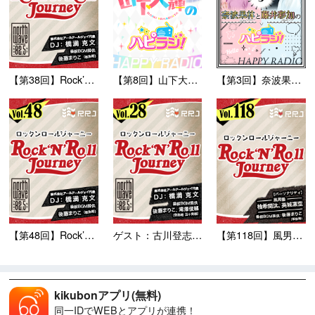
【第38回】Rock’N’R...
【第8回】山下大輝のハピラジ...
【第3回】奈波果林と藤井彩加...
【第48回】Rock’N’R...
ゲスト：古川登志夫さん 柿沼...
【第118回】風男塾のRoc...
kikubonアプリ(無料)
同一IDでWEBとアプリが連携！