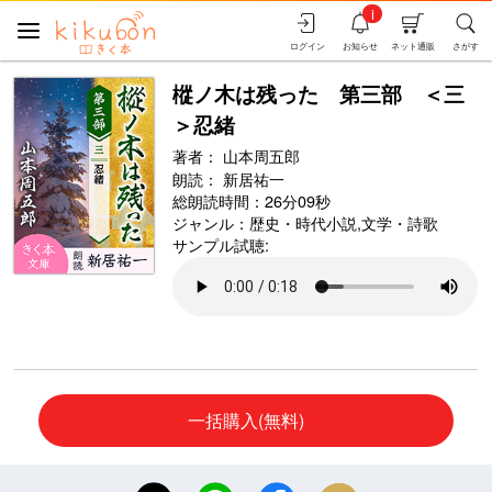
i
ログイン
お知らせ
ネット通販
さがす
樅ノ木は残った 第三部 ＜三
＞忍緒
著者：
山本周五郎
朗読：
新居祐一
総朗読時間：26分09秒
ジャンル：
歴史・時代小説
,
文学・詩歌
サンプル試聴:
一括購入(無料)