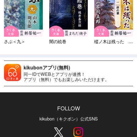
さぶ＜九＞
闇の絵巻
樅ノ木は残った 第一部 ＜一...
kikubonアプリ(無料)
同一IDでWEBとアプリが連携！
アプリ（無料）でもお楽しみいただけます。
FOLLOW
kikubon（キクボン）公式SNS