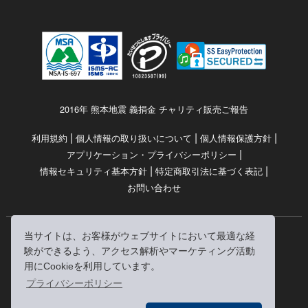
2016年 熊本地震 義捐金 チャリティ販売ご報告
|
|
|
利用規約
個人情報の取り扱いについて
個人情報保護方針
|
アプリケーション・プライバシーポリシー
|
|
情報セキュリティ基本方針
特定商取引法に基づく表記
お問い合わせ
当サイトは、お客様がウェブサイトにおいて最適な経
© RRJ Inc.
験ができるよう、アクセス解析やマーケティング活動
（kikubon/キクボン/きく本/きくほん/キクホン）は
用にCookieを利用しています。
株式会社RRJの登録商標です。
プライバシーポリシー
※当サイトへのリンクは、どうぞご自由にお貼りください