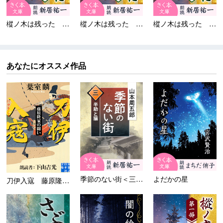
樅ノ木は残った 第三部...
樅ノ木は残った 第三部...
樅ノ木は残った 第三部...
あなたにオススメ作品
季節のない街＜三＞半助と猫
よだかの星
刀伊入寇 藤原隆家の闘い