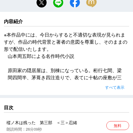
内容紹介
※本作品中には、今日からすると不適切な表現が見られま
すが、作品の時代背景と著者の意図を尊重し、そのままの
形で配信いたします。
山本周五郎による名作時代小説
原田家の隠居屋は、別棟になっている。桁行七間、梁
間四間半、茅葺き四注造りで、表てに十帖の座敷が三
つ、接待、中の間、上段の間とある。
すべて表示
※本作品中には、今日からすると不適切な表現が見られ
ますが、作品の時代背景と著者の意図を尊重し、その
目次
ままの形で配信いたします。
樅ノ木は残った 第三部 ＜三＞忍緒
無料
朗読時間：26分09秒