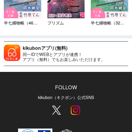
半七捕物帳（46）十五夜御用...
プリズム
半七捕物帳（32）海坊主
kikubonアプリ(無料)
同一IDでWEBとアプリが連携！
アプリ（無料）でもお楽しみいただけます。
FOLLOW
kikubon（キクボン）公式SNS