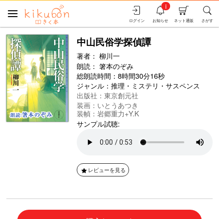
i
ログイン
お知らせ
ネット通販
さがす
中山民俗学探偵譚
著者：
柳川一
朗読：
箸本のぞみ
総朗読時間：8時間30分16秒
ジャンル：
推理・ミステリ・サスペンス
出版社：東京創元社
装画：いとうあつき
装幀：岩郷重力+Y.K
サンプル試聴:
レビューを見る