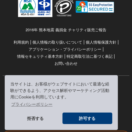
2016年 熊本地震 義捐金 チャリティ販売ご報告
|
|
|
利用規約
個人情報の取り扱いについて
個人情報保護方針
|
アプリケーション・プライバシーポリシー
|
|
情報セキュリティ基本方針
特定商取引法に基づく表記
お問い合わせ
当サイトは、お客様がウェブサイトにおいて最適な経
© RRJ Inc.
験ができるよう、アクセス解析やマーケティング活動
（kikubon/キクボン/きく本/きくほん/キクホン）は
用にCookieを利用しています。
株式会社RRJの登録商標です。
プライバシーポリシー
※当サイトへのリンクは、どうぞご自由にお貼りください
拒否する
許可する