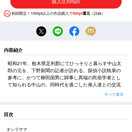
購入(2,500pt)
初回限定！1000pt以上の作品購入で
（
）
500pt
還元
詳細
Pt
内容紹介
昭和21年、栃木県足利郡にてひっそりと暮らす中山太
郎の元を、下野新聞の記者が訪れる。探偵小説執筆の
参考に、かつて柳田国男に師事し異端の民俗学者とし
て知られる中山の、同時代を過ごした偉人達との交流
について話を聞きたいという。明治、大正から昭和初
すべて表示
期にかけて、柳田のほか、種田山頭火、宮武外骨、南
方熊楠、そして平井太郎らと過ごした日々は、謎に満
ちていた――。話を脱線させつつも、中山太郎は奇妙
目次
な出来事の数々をゆるりと語っていく。
『三人書房』で鮮烈なデビューを飾った著者による、
オシラサマ