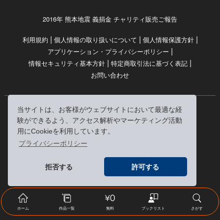
2016年 熊本地震 義捐金 チャリティ販売ご報告
|
|
|
利用規約
個人情報の取り扱いについて
個人情報保護方針
|
アプリケーション・プライバシーポリシー
|
|
情報セキュリティ基本方針
特定商取引法に基づく表記
お問い合わせ
当サイトは、お客様がウェブサイトにおいて最適な経
© RRJ Inc.
験ができるよう、アクセス解析やマーケティング活動
（kikubon/キクボン/きく本/きくほん/キクホン）は
用にCookieを利用しています。
株式会社RRJの登録商標です。
プライバシーポリシー
※当サイトへのリンクは、どうぞご自由にお貼りください
拒否する
許可する
ホーム
作品一覧
無料
ブックリスト
さがす