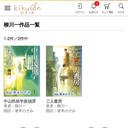
i
ログイン
お知らせ
ネット通販
さがす
柳川一作品一覧
1-2件／2件中
中山民俗学探偵譚
三人書房
著者：
柳川一
著者：
柳川一
朗読：
箸本のぞみ
朗読：
箸本のぞみ