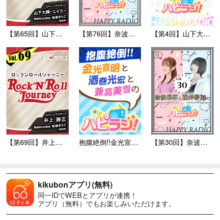
【第65回】山下大輝とエイミ...
【第76回】奈波果林と藤井彩...
【第4回】山下大輝のハピラジ...
【第69回】井上勝正のRoc...
抱腹絶倒!!金光宣明と酒巻光...
【第30回】奈波果林と藤井彩...
kikubonアプリ(無料)
同一IDでWEBとアプリが連携！
アプリ（無料）でもお楽しみいただけます。