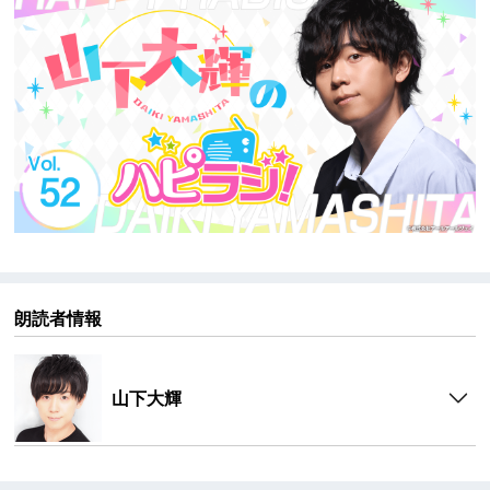
山下 大輝（Daiki Yamashita）
誕生日：9月7日
出身地：静岡県
方言：遠州弁
趣味・特技：写真、歌唱、テニス
▼『ハピラジ！』とは
ハピラジ！は2013年から放送している声優＆アイドル
のラジオ番組。
ハピラジ！YouTubeチャンネルはこちら
https://www.youtube.com/@rrjradio
ハピラジ！はペットショップに行く前にペットの里親
朗読者情報
になることを勝手に推奨してます。
締め切りなどの情報はハピラジ公式「X」にてご案内を
させて頂いております。
山下大輝
https://x.com/rrjradio