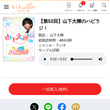
i
ログイン
お知らせ
ネット通販
さがす
【第52回】山下大輝のハピラ
ジ！
朗読：
山下大輝
総朗読時間：48分0秒
ジャンル：
ラジオ
サンプル試聴:
一括購入(無料)