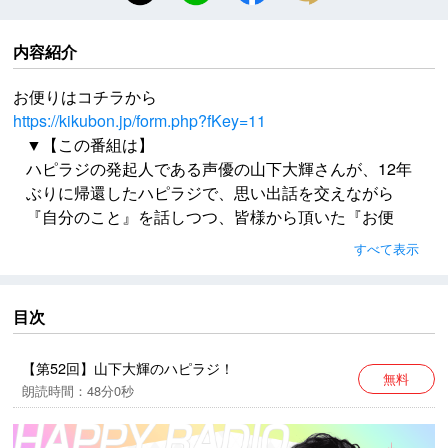
内容紹介
お便りはコチラから
https://kikubon.jp/form.php?fKey=11
▼【この番組は】
ハピラジの発起人である声優の山下大輝さんが、12年
ぶりに帰還したハピラジで、思い出話を交えながら
『自分のこと』を話しつつ、皆様から頂いた『お便
り』を通じて、リスナーの皆さんにハッピーな気持ち
すべて表示
になってもらう番組です。
ゲストが登場することもあるかも？
お便りはコチラから
目次
https://kikubon.jp/form.php?fKey=11
【第52回】山下大輝のハピラジ！
無料
楽曲提供：ハサミマン / 後藤まりこ
朗読時間：48分0秒
▼【パーソナリティ】