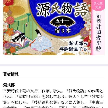
※本作品中には、今日からすると不適切な表現が見られ
ますが、作品の時代背景と著者の意図を尊重し、その
ままの形で配信いたします。
著者情報
紫式部
平安時代中期の女房、作家、歌人。『源氏物語』の作者と
され、『紫式部日記』を残しており、歌人として『紫式部
集』を残した。『後拾遺和歌集』などに入集し、『中古三
十六歌仙』『女房三十六歌仙』『百人一首』に選ばれてい