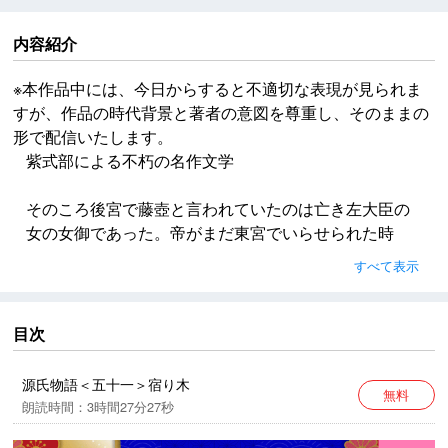
内容紹介
※本作品中には、今日からすると不適切な表現が見られま
すが、作品の時代背景と著者の意図を尊重し、そのままの
形で配信いたします。
紫式部による不朽の名作文学
そのころ後宮で藤壺と言われていたのは亡き左大臣の
女の女御であった。帝がまだ東宮でいらせられた時
に、最も初めに上がった人であったから、親しみをお
すべて表示
持ちになることは殊に深くて、御愛情はお持ちになる
のであったが、それの形になって現われるようなこと
もなくて歳月がたつうちに、中宮のほうには宮たちも
目次
多くおできになって、それぞれごりっぱにおなりあそ
ばされたにもかかわらず、この女御は内親王をお一人
源氏物語＜五十一＞宿り木
無料
お生みすることができただけであった。
朗読時間：3時間27分27秒