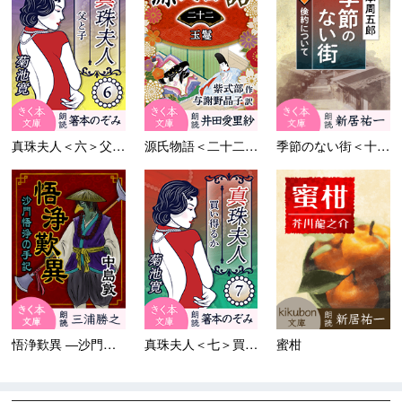
真珠夫人＜六＞父と子
源氏物語＜二十二＞玉鬘
季節のない街＜十四＞倹約につ...
悟浄歎異 ―沙門悟浄の手記―
真珠夫人＜七＞買ひ得るか
蜜柑