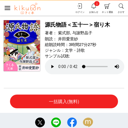
i
ログイン
お知らせ
ネット通販
さがす
源氏物語＜五十一＞宿り木
著者：
紫式部,
与謝野晶子
朗読：
井田愛里紗
総朗読時間：3時間27分27秒
ジャンル：
文学・詩歌
サンプル試聴:
一括購入(無料)