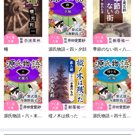
蠅
源氏物語＜四＞夕顔
季節のない街＜八＞枯れた木
源氏物語＜六＞末摘花
樅ノ木は残った 第二部 ＜十...
源氏物語＜四十五＞紅梅