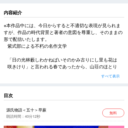
内容紹介
※本作品中には、今日からすると不適切な表現が見られま
すが、作品の時代背景と著者の意図を尊重し、そのままの
形で配信いたします。
紫式部による不朽の名作文学
「日の光林藪しわかねばいそのかみ古りにし里も花は
咲きけり」と言われる春であったから、山荘のほとり
のにおいやかになった光を見ても、宇治の中の君は、
すべて表示
どうして自分は今まで生きていられたのであろうと、
現在を夢のようにばかり思われた。
目次
※本作品中には、今日からすると不適切な表現が見られ
ますが、作品の時代背景と著者の意図を尊重し、その
源氏物語＜五十＞早蕨
無料
ままの形で配信いたします。
朗読時間：40分12秒