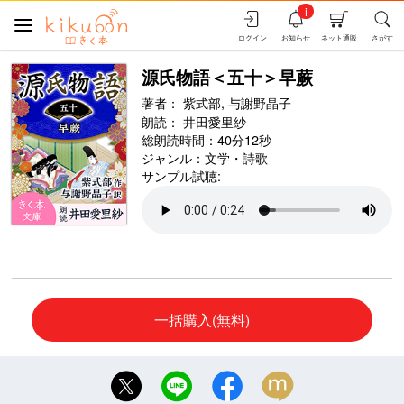
i
ログイン
お知らせ
ネット通販
さがす
源氏物語＜五十＞早蕨
著者：
紫式部,
与謝野晶子
朗読：
井田愛里紗
総朗読時間：40分12秒
ジャンル：
文学・詩歌
サンプル試聴:
一括購入(無料)