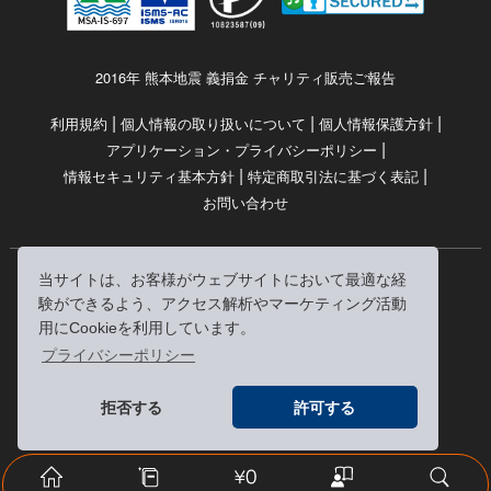
2016年 熊本地震 義捐金 チャリティ販売ご報告
|
|
|
利用規約
個人情報の取り扱いについて
個人情報保護方針
|
アプリケーション・プライバシーポリシー
|
|
情報セキュリティ基本方針
特定商取引法に基づく表記
お問い合わせ
当サイトは、お客様がウェブサイトにおいて最適な経
© RRJ Inc.
験ができるよう、アクセス解析やマーケティング活動
（kikubon/キクボン/きく本/きくほん/キクホン）は
用にCookieを利用しています。
株式会社RRJの登録商標です。
プライバシーポリシー
※当サイトへのリンクは、どうぞご自由にお貼りください
拒否する
許可する