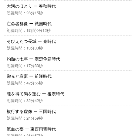
大河のほとり ー 春秋時代
朗読時間：28分15秒
亡命者群像 ー 戦国時代
朗読時間：1時間0分12秒
そびえたつ長城 ー 秦時代
朗読時間：13分33秒
灼熱の七年 ー 漢楚争覇時代
朗読時間：17分33秒
栄光と寂寥 ー 前漢時代
朗読時間：42分55秒
隴を得て蜀を望む ー 後漢時代
朗読時間：32分42秒
横行する虚像 ー 三国時代
朗読時間：24分59秒
流血の宴 ー 東西両晋時代
朗読時間：36分57秒