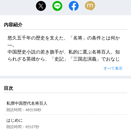
内容紹介
悠久五千年の歴史を支えた、「名将」の条件とは何か
―。
中国歴史小説の若き旗手が、私的に選ぶ名将百人。知
られざる英雄から、「史記」「三国志演義」でおなじ
みのヒーローまで。国を守り民に慕われた英傑たちの
すべて表示
武勲とともに、王朝の繁栄と凋落を、翻っては雄大な
歴史の流れを俯瞰する。
本巻では、群雄割拠の春秋戦国時代より世界帝国・唐
目次
の成立までの約1400年を収録。
私撰中国歴代名将百人
朗読時間：46分39秒
はじめに
朗読時間：9分27秒