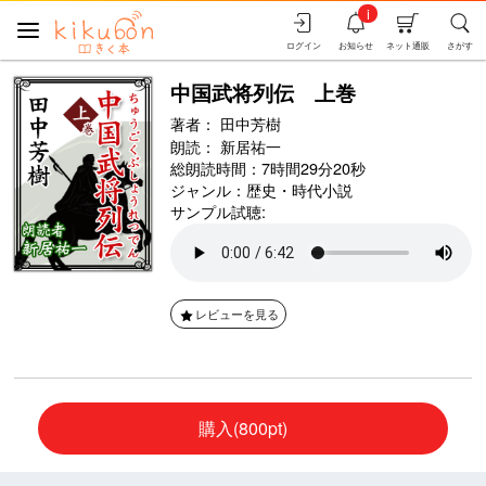
i
ログイン
お知らせ
ネット通販
さがす
中国武将列伝 上巻
著者：
田中芳樹
朗読：
新居祐一
総朗読時間：7時間29分20秒
ジャンル：
歴史・時代小説
サンプル試聴:
レビューを見る
購入(800pt)