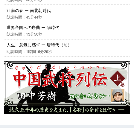
江南の春 ー 南北朝時代
朗読時間：45分44秒
世界帝国への序曲 ー 隋時代
朗読時間：13分50秒
人生、意気に感ず ー 唐時代（前）
朗読時間：1時間16分29秒