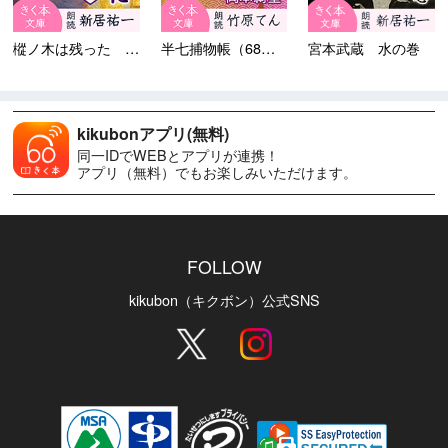
樅ノ木は残った 第四部 ＜十...
半七捕物帳（68）二人女房
宮本武蔵 水の巻
kikubonアプリ(無料)
同一IDでWEBとアプリが連携！
アプリ（無料）でもお楽しみいただけます。
FOLLOW
kikubon（キクボン）公式SNS