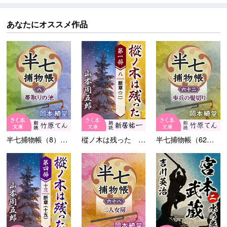
あなたにオススメ作品
半七捕物帳（8）帯取りの池
樅ノ木は残った 第一部 ＜八...
半七捕物帳（62）歩兵の髪切...