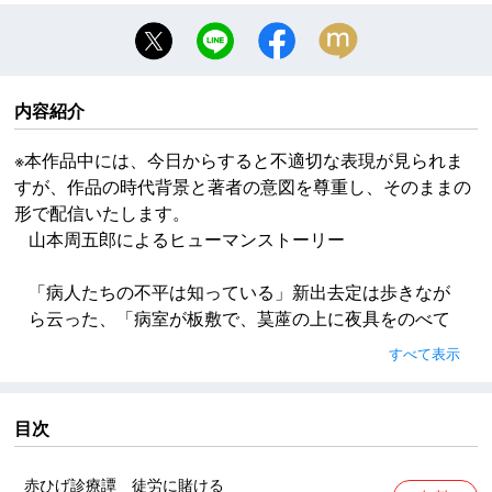
内容紹介
※本作品中には、今日からすると不適切な表現が見られま
すが、作品の時代背景と著者の意図を尊重し、そのままの
形で配信いたします。
山本周五郎によるヒューマンストーリー
「病人たちの不平は知っている」新出去定は歩きなが
ら云った、「病室が板敷で、茣蓙の上に夜具をのべて
寝ること、仕着が同じで、帯をしめず、付紐を結ぶこ
すべて表示
となど、――これは病室だけではなく医員の部屋も同
じことだが、病人たちは牢舎に入れられたようだと云
っているそうだ、病人ばかりではなく、医員の多くも
目次
そんなふうに思っているらしいが、保本はどうだ、お
まえどう思う」
赤ひげ診療譚 徒労に賭ける