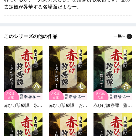
去定観が昇華する名場面だよなー。
このシリーズの他の作品
一覧へ
赤ひげ診療譚 氷の下の...
赤ひげ診療譚 おくめ殺...
赤ひげ診療譚 鶯ばか