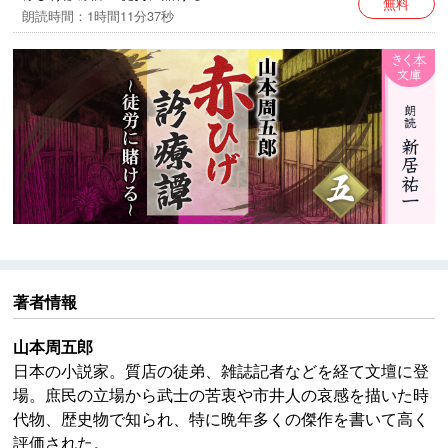
無料
朗読時間：1時間11分37秒
※本作品中には、今日からすると不適切な表現が見られ
ますが、作品の時代背景と著者の意図を尊重し、その
ままの形で配信いたします。
著者情報
山本周五郎
日本の小説家。質店の徒弟、雑誌記者などを経て文壇に登
場。庶民の立場から武士の苦衷や市井人の哀感を描いた時
代物、歴史物で知られ、特に晩年多くの傑作を書いて高く
評価された。