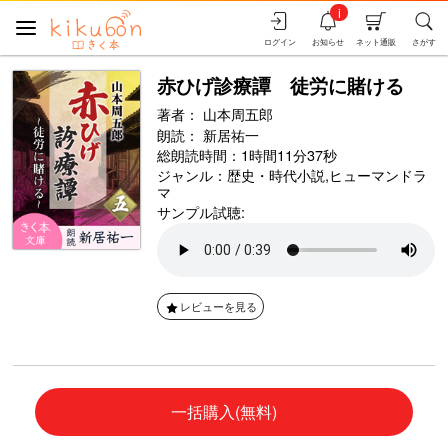
i
ログイン
お知らせ
ネット通販
さがす
赤ひげ診療譚 徒労に賭ける
著者：
山本周五郎
朗読：
新居祐一
総朗読時間：1時間11分37秒
ジャンル：
歴史・時代小説
,
ヒューマンドラ
マ
サンプル試聴:
レビューを見る
一括購入(無料)