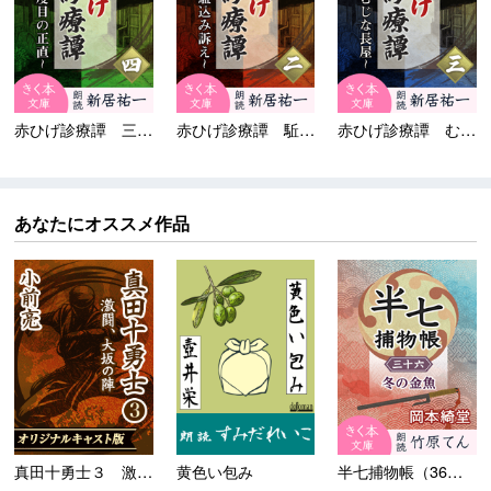
赤ひげ診療譚 三度目の...
赤ひげ診療譚 駈込み訴...
赤ひげ診療譚 むじな長...
あなたにオススメ作品
真田十勇士３ 激闘、大坂の陣
黄色い包み
半七捕物帳（36）冬の金魚