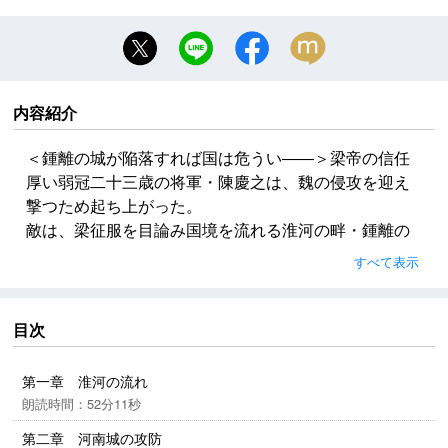
内容紹介
＜鍾離の城が陥落すれば国は危うい――＞梁帝の信任
厚い弱冠二十三歳の将軍・陳慶之は、魏の侵攻を迎え
撃つため起ち上がった。
敵は、梁征服を目論み国境を流れる淮河の畔・鍾離の
地に迫る勇将、中山王・元英と悠久の大地を揺るがす
すべて表示
八十万の軍勢。しかし、対する梁軍の兵は二十万。圧
倒的な敵の大軍を、陳慶之は類希な軍事的天才でいか
に撃退するのか?
目次
国の命運を賭けた壮絶な戦いの火蓋が切って落とされ
た。
第一章 淮河の流れ
六世紀初頭、南北朝時代の中国を揺るがした屈指の血
朗読時間：52分11秒
戦を描く傑作歴史小説！
第二章 河南城の攻防