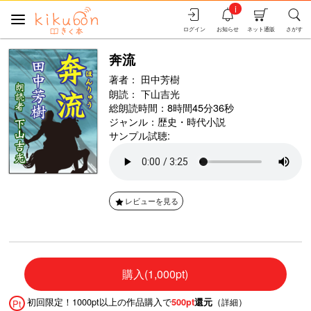
i
ログイン
お知らせ
ネット通販
さがす
奔流
著者：
田中芳樹
朗読：
下山吉光
総朗読時間：8時間45分36秒
ジャンル：
歴史・時代小説
サンプル試聴:
レビューを見る
購入(1,000pt)
初回限定！1000pt以上の作品購入で
（
）
500pt
還元
詳細
Pt