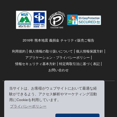
2016年 熊本地震 義捐金 チャリティ販売ご報告
|
|
|
利用規約
個人情報の取り扱いについて
個人情報保護方針
|
アプリケーション・プライバシーポリシー
|
|
情報セキュリティ基本方針
特定商取引法に基づく表記
お問い合わせ
当サイトは、お客様がウェブサイトにおいて最適な経
© RRJ Inc.
験ができるよう、アクセス解析やマーケティング活動
（kikubon/キクボン/きく本/きくほん/キクホン）は
用にCookieを利用しています。
株式会社RRJの登録商標です。
プライバシーポリシー
※当サイトへのリンクは、どうぞご自由にお貼りください