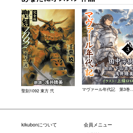
マヴァール年代記 第3巻
聖刻1092 東方 弐
kikubonについて
会員メニュー