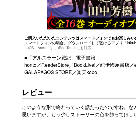
ご購入いただいたコンテンツはスマートフォンでもお楽しみい
スマートフォンの場合、ダウンロードして聴けるアプリ「kiku
（iOS、Android）、iPod Touchにも対応）
■「アルスラーン戦記」電子書籍
honto
／
ReaderStore
／
BookLive!
／
紀伊國屋書店
／
GALAPAGOS STORE
／
楽天kobo
レビュー
このような形で終わっていく話だったのですね。な
思いますが、もう少しストーリーの色を飾ってほし