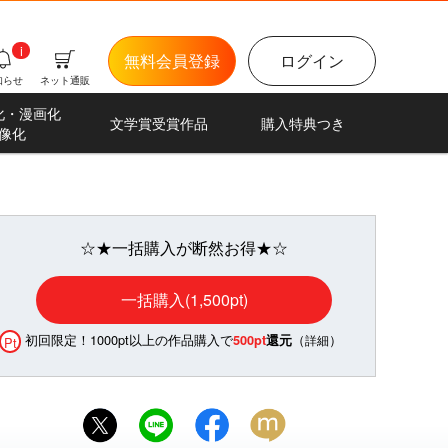
i
無料会員登録
ログイン
知らせ
ネット通販
化・漫画化
文学賞受賞作品
購入特典つき
像化
☆★一括購入が断然お得★☆
一括購入(1,500pt)
初回限定！1000pt以上の作品購入で
（
）
500pt
還元
詳細
Pt