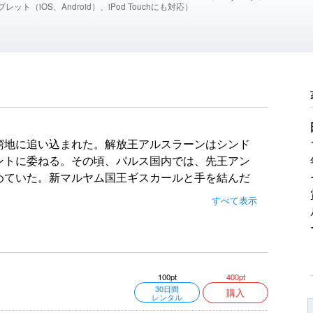
レット（iOS、Android）、iPod Touchにも対応）
。
窮地に追い込まれた。解放王アルスラーンはシンド
ントに委ねる。その頃、パルス国内では、先王アン
めていた。新マルヤム国王ギスカールと手を結んだ
ュルク軍、孔雀姫フィトナを押し立てたミスル軍、
すべて表示
パルス軍に打つ手はあるのか？ 蛇王ザッハークを討
々完結。
400pt
100pt
30日間
購入
レンタル