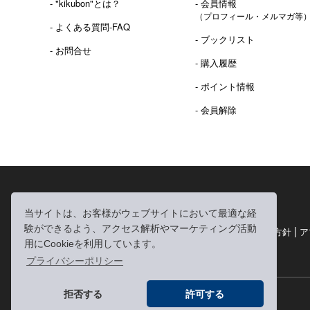
- "kikubon"とは？
- 会員情報
（プロフィール・メルマガ等
- よくある質問-FAQ
- ブックリスト
- お問合せ
- 購入履歴
- ポイント情報
- 会員解除
2016年 熊本地震 義捐金 チャリティ販売ご報告
当サイトは、お客様がウェブサイトにおいて最適な経
験ができるよう、アクセス解析やマーケティング活動
|
|
|
利用規約
個人情報の取り扱いについて
個人情報保護方針
ア
用にCookieを利用しています。
|
特定商取引法に基づく表記
お問い合わせ
プライバシーポリシー
拒否する
許可する