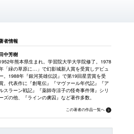
著者情報
田中芳樹
1952年熊本県生まれ。学習院大学大学院修了。1978
年「緑の草原に…」で幻影城新人賞を受賞しデビュ
ー。1988年『銀河英雄伝説』で第19回星雲賞を受
賞。代表作に『創竜伝』『マヴァール年代記』『ア
ルスラーン戦記』『薬師寺涼子の怪奇事件簿』シリ
ーズの他、『ラインの虜囚』など著作多数。
この著者の作品一覧へ