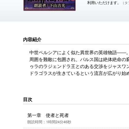
利用いただけます。
（タブ
内容紹介
中世ペルシアによく似た異世界の英雄物語――
周囲を難敵に包囲され、パルス国は絶体絶命の
ゥラのラジェンドラ王とのある交渉をジャスワ
ドラゴラスが生きているという流言が広がり始
ヒルメス、魔将軍イルテリシュに率いられたチ
そしてついに復活した蛇王ザッハークと魔軍!!
つことができるのか!? 伝説的ベストセラー、堂
目次
第一章 使者と死者
朗読時間：1時間24分46秒