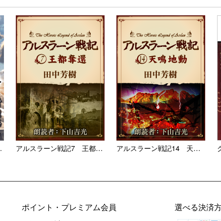
 炎...
アルスラーン戦記7 王都奪還
アルスラーン戦記14 天鳴地...
ポイント・プレミアム会員
選べる決済