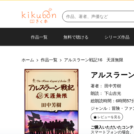
作品一覧
無料で聴ける
シリーズ作品
ホーム
>
作品一覧
>
アルスラーン戦記16 天涯無限
アルスラーン
著者：
田中芳樹
朗読：
下山吉光
総朗読時間：6時間57分
ジャンル：
冒険・ファ
レビューを見る
ご購入いただいたコンテ
スマートフォンの場合、ダ