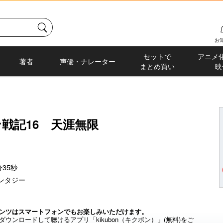
お
セットで
アニメ
著者
声優・ナレーター
まとめ買い
映
戦記16 天涯無限
35秒
ンタジー
ンツはスマートフォンでもお楽しみいただけます。
ウンロードして聴けるアプリ「kikubon（キクボン）」(無料)をご