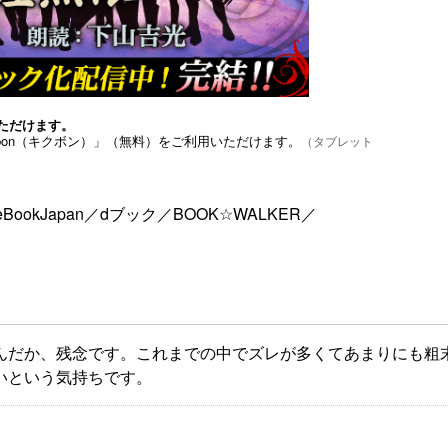
ただけます。
bon（キクボン）」（無料）をご利用いただけます。
（タブレット
eBookJapan
／
dブック
／
BOOK☆WALKER
／
んだか、残念です。これまでの中でズレが多くてあまりにも粗
いという気持ちです。