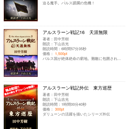
迫る魔手。パルス蹂躙の危機！
アルスラーン戦記16 天涯無限
著者：
田中芳樹
朗読：
下山吉光
朗読時間：6時間57分35秒
価格：
1,500pt
パルス国が絶体絶命の窮地。難敵に包囲され...
アルスラーン戦記外伝 東方巡歴
著者：
田中芳樹
朗読：
下山吉光
朗読時間：1時間00分40秒
価格：
300pt
ダリューンの活躍を描いたシリーズ外伝