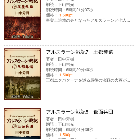
朗読：
下山吉光
朗読時間：5時間21分37秒
価格：
1,500pt
事実上追放の身となったアルスラーンと七人...
アルスラーン戦記7 王都奪還
著者：
田中芳樹
朗読：
下山吉光
朗読時間：6時間20分40秒
価格：
1,500pt
王都エクバターナを巡る最後の決戦の火蓋が...
アルスラーン戦記8 仮面兵団
著者：
田中芳樹
朗読：
下山吉光
朗読時間：6時間01分36秒
価格：
1,500pt