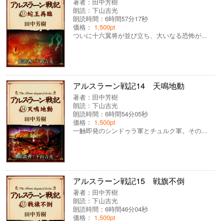
著者：
田中芳樹
朗読：
下山吉光
朗読時間：6時間57分17秒
価格：
1,500pt
ついに十六翼将が並び立ち、大いなる恐怖が...
アルスラーン戦記14 天鳴地動
著者：
田中芳樹
朗読：
下山吉光
朗読時間：6時間54分05秒
価格：
1,500pt
一触即発のシンドゥラ軍とチュルク軍。その...
アルスラーン戦記15 戦旗不倒
著者：
田中芳樹
朗読：
下山吉光
朗読時間：6時間46分04秒
価格：
1,500pt