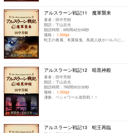
アルスラーン戦記11 魔軍襲来
著者：
田中芳樹
朗読：
下山吉光
朗読時間：6時間42分09秒
価格：
1,500pt
蛇王の眷属、有翼猿鬼、鳥面人妖がパルスに...
アルスラーン戦記12 暗黒神殿
著者：
田中芳樹
朗読：
下山吉光
朗読時間：7時間00分30秒
価格：
1,500pt
凄惨、ペシャワール攻防戦！！
アルスラーン戦記13 蛇王再臨