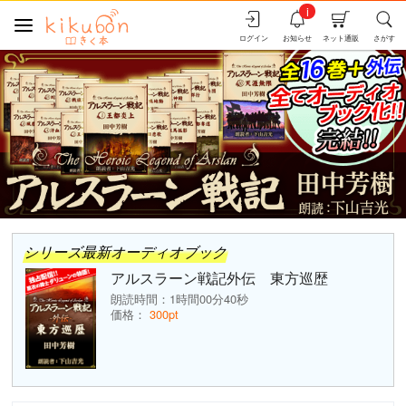
i
ログイン
お知らせ
ネット通販
さがす
シリーズ最新オーディオブック
アルスラーン戦記外伝 東方巡歴
朗読時間：1時間00分40秒
価格：
300pt