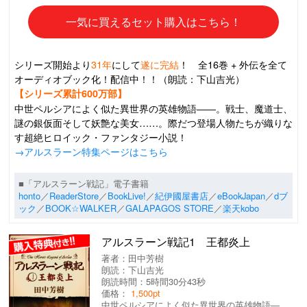
一気に買えるセット購入はこちら！
シリーズ開始より
31年
にして
遂に完結
！ 全16巻 + 外伝を全て
オーディオブック化！配信中！！（朗読：下山吉光）
【シリーズ累計600万部】
中世ペルシアによく似た異世界の英雄物語――。戦士、魔道士、
謎の銀仮面そして妖艶な美女……。際だつ登場人物たちが織りな
す超絶ヒロイック・ファンタジー小説！
→アルスラーン特集ページはこちら
■「アルスラーン戦記」電子書籍
honto
／
ReaderStore
／
BookLive!
／
紀伊國屋書店
／
eBookJapan
／
dブ
ック
／
BOOK☆WALKER
／
GALAPAGOS STORE
／
楽天kobo
アルスラーン戦記1 王都炎上
著者：
田中芳樹
朗読：
下山吉光
朗読時間：5時間30分43秒
価格：
1,500pt
中世ペルシアによく似た異世界の英雄物語―...