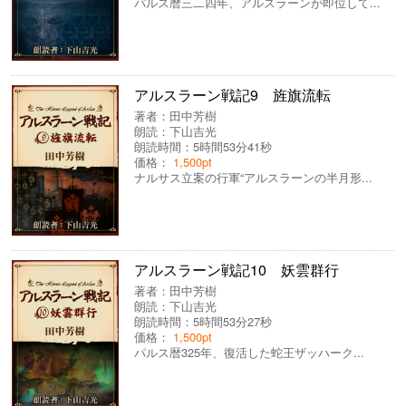
パルス暦三二四年、アルスラーンが即位して...
アルスラーン戦記9 旌旗流転
著者：
田中芳樹
朗読：
下山吉光
朗読時間：5時間53分41秒
価格：
1,500pt
ナルサス立案の行軍“アルスラーンの半月形...
アルスラーン戦記10 妖雲群行
著者：
田中芳樹
朗読：
下山吉光
朗読時間：5時間53分27秒
価格：
1,500pt
パルス暦325年、復活した蛇王ザッハーク...