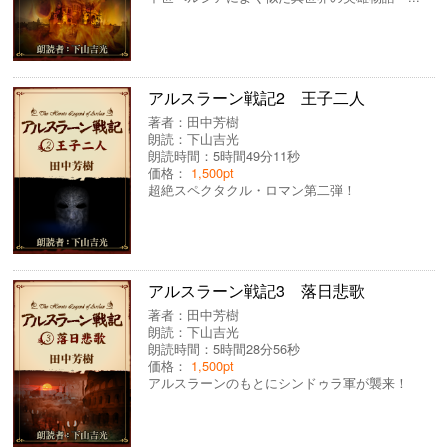
アルスラーン戦記2 王子二人
著者：
田中芳樹
朗読：
下山吉光
朗読時間：5時間49分11秒
価格：
1,500pt
超絶スペクタクル・ロマン第二弾！
アルスラーン戦記3 落日悲歌
著者：
田中芳樹
朗読：
下山吉光
朗読時間：5時間28分56秒
価格：
1,500pt
アルスラーンのもとにシンドゥラ軍が襲来！