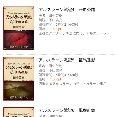
アルスラーン戦記4 汗血公路
著者：
田中芳樹
朗読：
下山吉光
朗読時間：5時間21分03秒
価格：
1,500pt
王都エクバターナ奪還に向け、アルスラーン...
アルスラーン戦記5 征馬孤影
著者：
田中芳樹
朗読：
下山吉光
朗読時間：5時間41分30秒
価格：
1,500pt
西進するアルスラーンの元にトゥラーン軍急...
アルスラーン戦記6 風塵乱舞
著者：
田中芳樹