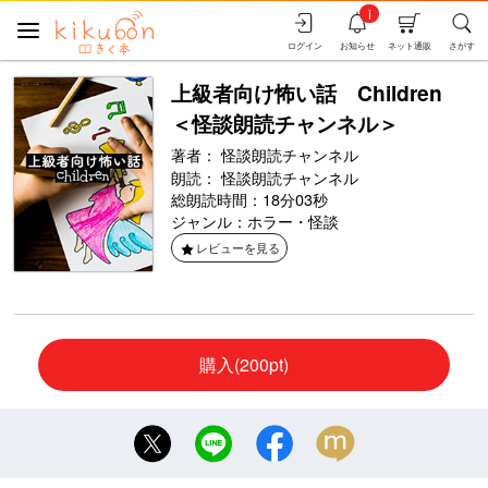
i
ログイン
お知らせ
ネット通販
さがす
上級者向け怖い話 Children
＜怪談朗読チャンネル＞
著者：
怪談朗読チャンネル
朗読：
怪談朗読チャンネル
総朗読時間：18分03秒
ジャンル：
ホラー・怪談
レビューを見る
購入(200pt)