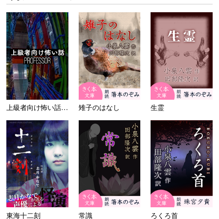
上級者向け怖い話-Profe...
雉子のはなし
生霊
東海十二刻
常識
ろくろ首