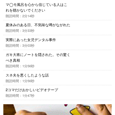
マ◯モ風呂を心から信じている人はこ
れを聴かないでください
朗読時間：2分14秒
夏休みのある日、不気味な噂がながれた
朗読時間：3分33秒
実際にあった女児デンタル事件
朗読時間：3分03秒
ガキ大将にノートを隠された。その驚く
べき真相
朗読時間：1分56秒
スネ夫を悪くしたような話
朗読時間：1分56秒
2コマだけおかしいビデオテープ
朗読時間：1分47秒