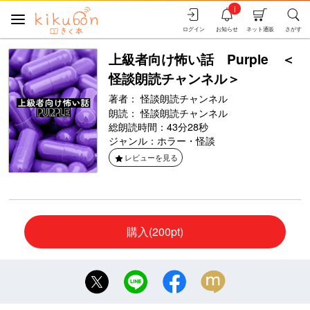
i
ログイン
お知らせ
ネット通販
さがす
上級者向け怖い話 Purple ＜
怪談朗読チャンネル＞
著者：
怪談朗読チャンネル
朗読：
怪談朗読チャンネル
総朗読時間：43分28秒
ジャンル：
ホラー・怪談
レビューを見る
購入(200pt)