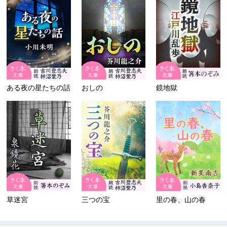
ある夜の星たちの話
おしの
鏡地獄
草迷宮
三つの宝
里の春、山の春