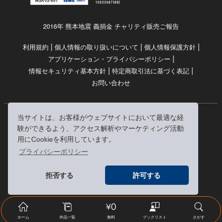
2016年 熊本地震 義捐金 チャリティ販売ご報告
|
|
|
利用規約
個人情報の取り扱いについて
個人情報保護方針
|
アプリケーション・プライバシーポリシー
|
|
情報セキュリティ基本方針
特定商取引法に基づく表記
お問い合わせ
当サイトは、お客様がウェブサイトにおいて最適な経
© RRJ Inc.
験ができるよう、アクセス解析やマーケティング活動
（kikubon/キクボン/きく本/きくほん/キクホン）は
用にCookieを利用しています。
株式会社RRJの登録商標です。
プライバシーポリシー
※当サイトへのリンクは、どうぞご自由にお貼りください
拒否する
許可する
ホーム
作品一覧
無料
ブックリスト
さがす