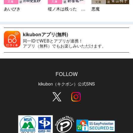
あいびき
樅ノ木は残った 第三部 ＜二...
悪魔
kikubonアプリ(無料)
同一IDでWEBとアプリが連携！
アプリ（無料）でもお楽しみいただけます。
FOLLOW
kikubon（キクボン）公式SNS