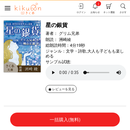
i
ログイン
お知らせ
ネット通販
さがす
星の銀貨
著者：
グリム兄弟
朗読：
洲崎綾
総朗読時間：4分19秒
ジャンル：
文学・詩歌
,
大人も子どもも楽し
める
サンプル試聴:
レビューを見る
一括購入(無料)