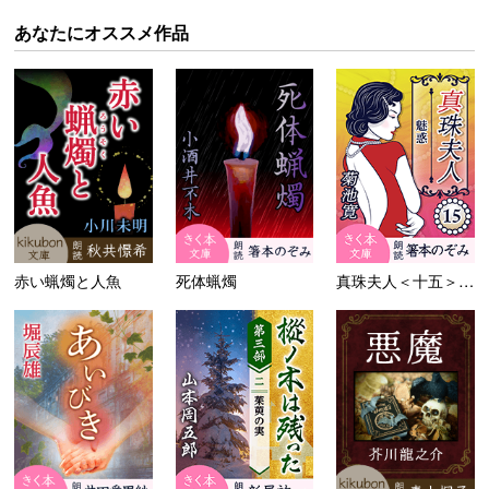
あなたにオススメ作品
赤い蝋燭と人魚
死体蝋燭
真珠夫人＜十五＞魅惑