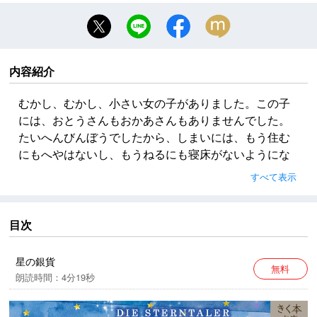
内容紹介
むかし、むかし、小さい女の子がありました。この子
には、おとうさんもおかあさんもありませんでした。
たいへんびんぼうでしたから、しまいには、もう住む
にもへやはないし、もうねるにも寝床がないようにな
って、とうとうおしまいには、からだにつけたものの
すべて表示
ほかは、手にもったパンひとかけきりで、それもなさ
けぶかい人がめぐんでくれたものでした。
目次
本作品は、一部表現を変更してお送りさせていただき
ます。
星の銀貨
無料
予めご了承ください。
朗読時間：4分19秒