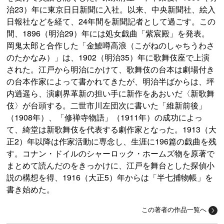
治23）年に東京日日新聞に入社。以来、中央新聞社、絵入
日報社などを経て、24年間を新聞記者として過ごす。この
間、1896（明治29）年には処女戯曲「紫宸殿」を発表。
岡鬼太郎と合作した「金鯱噂高浪（こがねのしゃちうわさ
のたかなみ）」は、1902（明治35）年に歌舞伎座で上演
された。江戸から明治にかけて、歌舞伎の台本は劇場付き
の台本作家によって書かれてきたが、明治半ばからは、坪
内逍遥ら、演劇界革新の担い手に新作をあおいだ〈新歌舞
伎〉が台頭する。二世市川左団次に書いた「維新前後」
（1908年）、「修禅寺物語」（1911年）の成功によっ
て、綺堂は新歌舞伎を代表する劇作家となった。1913（大
正2）年以降は作家活動に専念し、生涯に196篇の戯曲を残
す。コナン・ドイルのシャーロック・ホームズ物を原著で
まとめて読んだのをきっかけに、江戸を舞台とした探偵小
説の構想を得、1916（大正5）年からは「半七捕物帳」を
書き始めた。
この著者の作品一覧へ