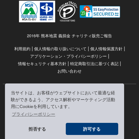
2016年 熊本地震 義捐金 チャリティ販売ご報告
|
|
|
利用規約
個人情報の取り扱いについて
個人情報保護方針
|
アプリケーション・プライバシーポリシー
|
|
情報セキュリティ基本方針
特定商取引法に基づく表記
お問い合わせ
当サイトは、お客様がウェブサイトにおいて最適な経
© RRJ Inc.
験ができるよう、アクセス解析やマーケティング活動
（kikubon/キクボン/きく本/きくほん/キクホン）は
用にCookieを利用しています。
株式会社RRJの登録商標です。
プライバシーポリシー
※当サイトへのリンクは、どうぞご自由にお貼りください
拒否する
許可する