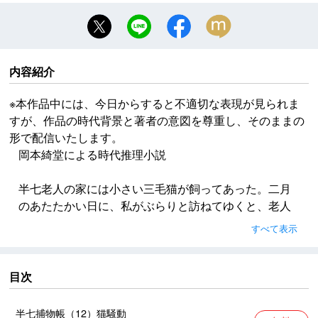
内容紹介
※本作品中には、今日からすると不適切な表現が見られま
すが、作品の時代背景と著者の意図を尊重し、そのままの
形で配信いたします。
岡本綺堂による時代推理小説
半七老人の家には小さい三毛猫が飼ってあった。二月
のあたたかい日に、私がぶらりと訪ねてゆくと、老人
は南向きの濡縁に出て、自分の膝の上にうずくまって
すべて表示
いる小さい動物の柔らかそうな背をなでていた。
「可愛らしい猫ですね」
「まだ子供ですから」と、老人は笑っていた。「鼠を
目次
捕る知恵もまだ出ないんです」
半七捕物帳（12）猫騒動