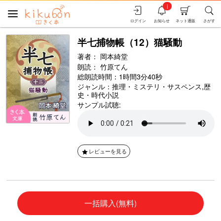
i
ログイン
お知らせ
ネット通販
さがす
半七捕物帳（12）猫騒動
著者：
岡本綺堂
朗読：
竹原てん
総朗読時間：1時間3分40秒
ジャンル：
推理・ミステリ・サスペンス
,
歴
史・時代小説
サンプル試聴:
レビューを見る
一括購入(無料)