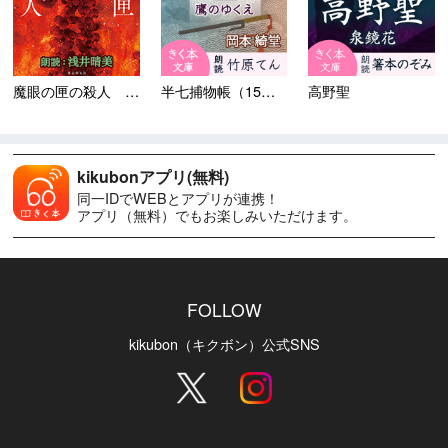
魔眼の匣の殺人 ＜剣崎比留子...
半七捕物帳（15）鷹のゆくえ
高野聖
kikubonアプリ(無料)
同一IDでWEBとアプリが連携！
アプリ（無料）でもお楽しみいただけます。
FOLLOW
kikubon（キクボン）公式SNS