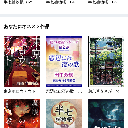
半七捕物帳（65）夜叉...
半七捕物帳（64）廻り...
半七捕物帳（63）川越...
あなたにオススメ作品
東京ホロウアウト
窓辺には夜の歌 ＜夏の魔術シ...
勿忘草をさがして