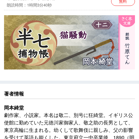
無料
※本作品中には、今日からすると不適切な表現が見られ
朗読時間：1時間3分40秒
ますが、作品の時代背景と著者の意図を尊重し、その
ままの形で配信いたします。
著者情報
岡本綺堂
劇作家、小説家。本名は敬二、別号に狂綺堂。イギリス公
使館に勤めていた元徳川家御家人、敬之助の長男として、
東京高輪に生まれる。幼くして歌舞伎に親しみ、父の影響
を受けて英語も能くした。東京府立一中卒業後、1890（明