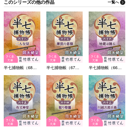
このシリーズの他の作品
一覧へ
半七捕物帳（68）二人...
半七捕物帳（67）薄雲...
半七捕物帳（66）地蔵...