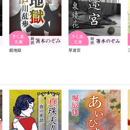
鏡地獄
草迷宮