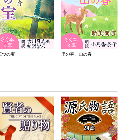
三つの宝
里の春、山の春