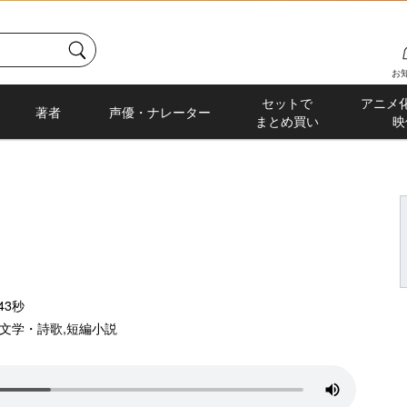
お
セットで
アニメ
著者
声優・ナレーター
まとめ買い
映
43秒
文学・詩歌
,
短編小説