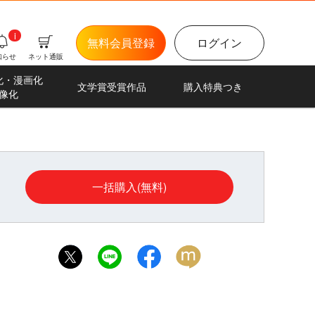
i
無料会員登録
ログイン
知らせ
ネット通販
化・漫画化
文学賞受賞作品
購入特典つき
像化
一括購入(無料)