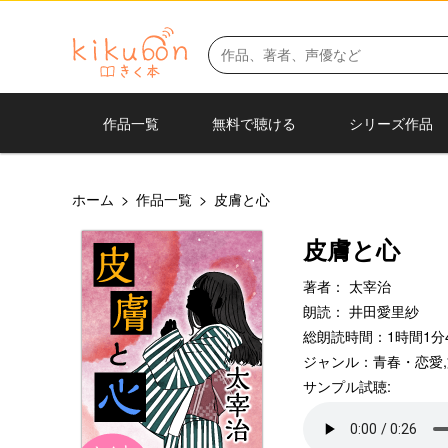
作品一覧
無料で聴ける
シリーズ作品
ホーム
>
作品一覧
>
皮膚と心
皮膚と心
著者：
太宰治
朗読：
井田愛里紗
総朗読時間：1時間1分
ジャンル：
青春・恋愛
,
サンプル試聴: