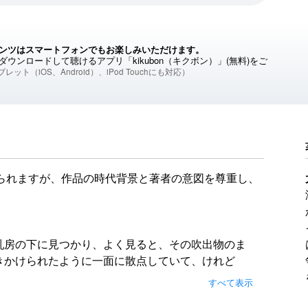
ンツはスマートフォンでもお楽しみいただけます。
ウンロードして聴けるアプリ「kikubon（キクボン）」(無料)をご
レット（iOS、Android）、iPod Touchにも対応）
られますが、作品の時代背景と著者の意図を尊重し、
乳房の下に見つかり、よく見ると、その吹出物のま
きかけられたように一面に散点していて、けれど
した。憎い気がして、お風呂で、お乳の下をタオル
すべて表示
ました。それが、いけなかったようでした。