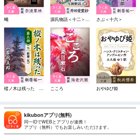
蠅
源氏物語＜十二＞須磨
さぶ＜十六＞
樅ノ木は残った 第三部 ＜九...
こころ
おやゆび姫
kikubonアプリ(無料)
同一IDでWEBとアプリが連携！
アプリ（無料）でもお楽しみいただけます。