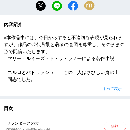
内容紹介
※本作品中には、今日からすると不適切な表現が見られま
すが、作品の時代背景と著者の意図を尊重し、そのままの
形で配信いたします。
マリー・ルイーズ・ド・ラ・ラメーによる名作小説
ネルロとパトラッシュ――この二人はさびしい身の上
同志でした。
ふたりともこの世に頼るものなく取り残されたひとり
すべて表示
ぼっち同志ですから、その仲のいいことは言うまでも
ありません。いや、「仲がいい」くらいな言葉では言
いあらわせません。兄弟でもこれほど愛し合っている
目次
者はまずないでしょう。ほんとにこれ以上の親しさは
かんがえられないほどの間柄でした。
フランダースの犬
無料
朗読時間：1時間52分20秒