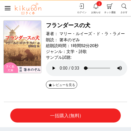
i
ログイン
お知らせ
ネット通販
さがす
フランダースの犬
著者：
マリー・ルイーズ・ド・ラ・ラメー
朗読：
箸本のぞみ
総朗読時間：1時間52分20秒
ジャンル：
文学・詩歌
サンプル試聴:
レビューを見る
一括購入(無料)