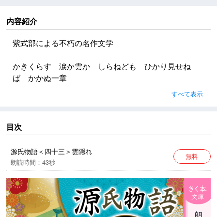
内容紹介
紫式部による不朽の名作文学
かきくらす 涙か雲か しらねども ひかり見せね
ば かかぬ一章
すべて表示
※「雲隠れ」の帖は冒頭の与謝野晶子詞のみで本文はあ
りません。
目次
源氏物語＜四十三＞雲隠れ
無料
朗読時間：43秒