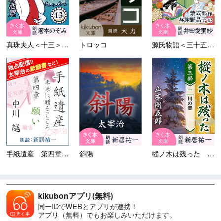
真珠夫人＜十三＞余りに脆き
トロッコ
源氏物語＜三十五＞若菜（下）
手紙遺産 第四章 願い
斜陽
樅ノ木は残った 第三部 ＜一...
kikubonアプリ(無料)
同一IDでWEBとアプリが連携！
アプリ（無料）でもお楽しみいただけます。