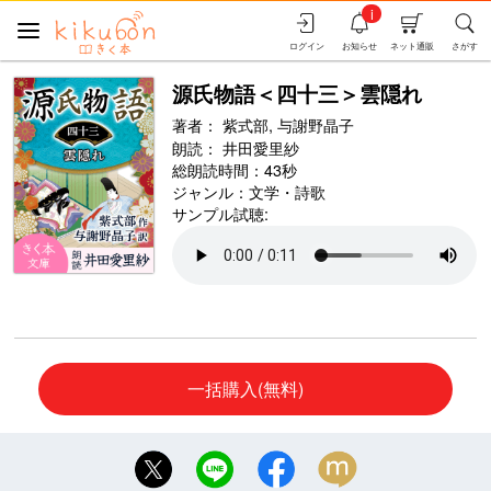
i
ログイン
お知らせ
ネット通販
さがす
源氏物語＜四十三＞雲隠れ
著者：
紫式部,
与謝野晶子
朗読：
井田愛里紗
総朗読時間：43秒
ジャンル：
文学・詩歌
サンプル試聴:
一括購入(無料)