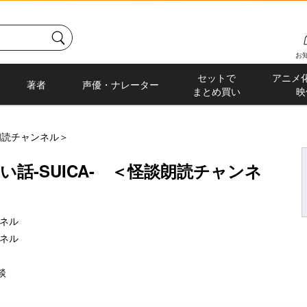
お
セットで
アニメ
著者
声優・ナレーター
まとめ買い
映
談朗読チャンネル＞
い話-SUICA- ＜怪談朗読チャンネ
ネル
ネル
談