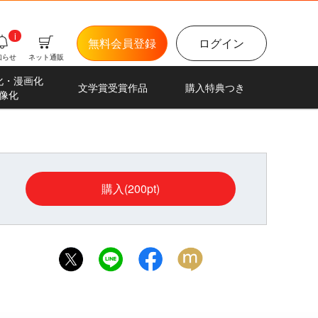
i
無料会員登録
ログイン
知らせ
ネット通販
化・漫画化
文学賞受賞作品
購入特典つき
像化
購入(200pt)