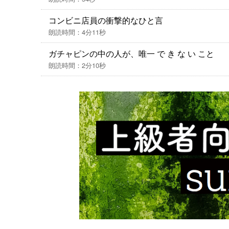
コンビニ店員の衝撃的なひと言
朗読時間：4分11秒
ガチャピンの中の人が、唯一 で き な い こと
朗読時間：2分10秒