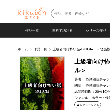
作品一覧
無料で聴ける
シリーズ作品
ホーム
>
作品一覧
>
上級者向け怖い話-SUICA- ＜怪
上級者向け怖
ル＞
著者：
怪談朗読チャン
朗読：
怪談朗読チャン
総朗読時間：20分10秒
ジャンル：
ホラー・怪
レビューを見る