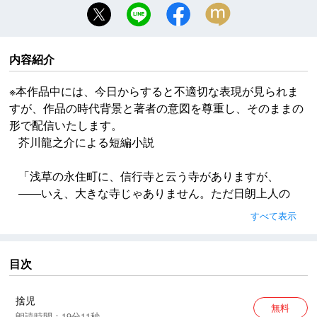
内容紹介
※本作品中には、今日からすると不適切な表現が見られま
すが、作品の時代背景と著者の意図を尊重し、そのままの
形で配信いたします。
芥川龍之介による短編小説
「浅草の永住町に、信行寺と云う寺がありますが、
――いえ、大きな寺じゃありません。ただ日朗上人の
御木像があるとか云う、相応に由緒のある寺だそうで
すべて表示
す。その寺の門前に、明治二十二年の秋、男の子が一
人捨ててありました。それがまた生れ年は勿論、名前
を書いた紙もついていない。――何でも古い黄八丈の
目次
一つ身にくるんだまま、緒の切れた女の草履を枕に、
捨ててあったと云う事です。
捨児
無料
朗読時間：19分11秒