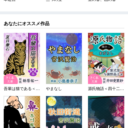
あなたにオススメ作品
吾輩は猫である＜五＞
やまなし
源氏物語＜四十二＞まぼろし