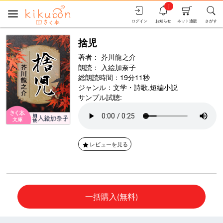
i
ログイン
お知らせ
ネット通販
さがす
捨児
著者：
芥川龍之介
朗読：
入絵加奈子
総朗読時間：19分11秒
ジャンル：
文学・詩歌
,
短編小説
サンプル試聴:
レビューを見る
一括購入(無料)