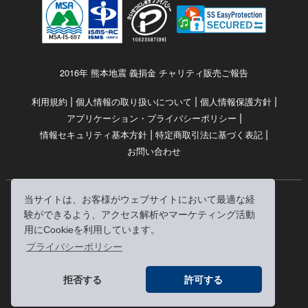
2016年 熊本地震 義捐金 チャリティ販売ご報告
|
|
|
利用規約
個人情報の取り扱いについて
個人情報保護方針
|
アプリケーション・プライバシーポリシー
|
|
情報セキュリティ基本方針
特定商取引法に基づく表記
お問い合わせ
当サイトは、お客様がウェブサイトにおいて最適な経
© RRJ Inc.
験ができるよう、アクセス解析やマーケティング活動
（kikubon/キクボン/きく本/きくほん/キクホン）は
用にCookieを利用しています。
株式会社RRJの登録商標です。
プライバシーポリシー
※当サイトへのリンクは、どうぞご自由にお貼りください
拒否する
許可する