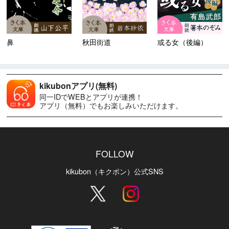
鼻
秋田街道
或る女（後編）
kikubonアプリ(無料)
同一IDでWEBとアプリが連携！
アプリ（無料）でもお楽しみいただけます。
FOLLOW
kikubon（キクボン）公式SNS