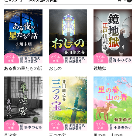
ある夜の星たちの話
おしの
鏡地獄
草迷宮
三つの宝
里の春、山の春