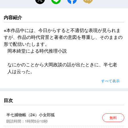
内容紹介
※本作品中には、今日からすると不適切な表現が見られま
すが、作品の時代背景と著者の意図を尊重し、そのままの
形で配信いたします。
岡本綺堂による時代推理小説
なにかのことから大岡政談の話が出たときに、半七老
人は云った。
「江戸時代には定まった刑法がなかったように考えて
すべて表示
いる人もあるようですが、それは間違いですよ。いく
ら其の時代だからといって、芝居や講釈でする大岡捌
きのように、なんでも裁判官の手心ひとつで決められ
目次
てしまっちゃあ堪まりません。
半七捕物帳（24）小女郎狐
無料
※本作品中には、今日からすると不適切な表現が見られ
朗読時間：1時間5分10秒
ますが、作品の時代背景と著者の意図を尊重し、その