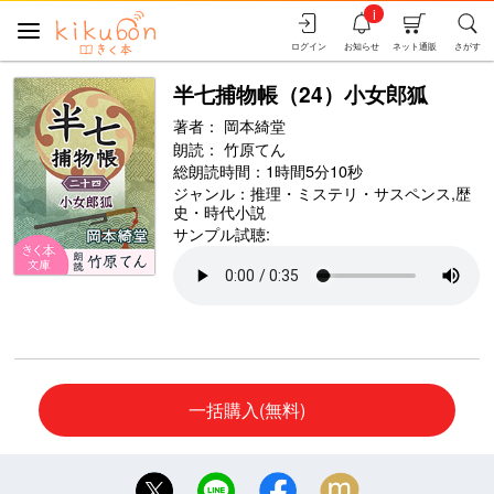
i
ログイン
お知らせ
ネット通販
さがす
半七捕物帳（24）小女郎狐
著者：
岡本綺堂
朗読：
竹原てん
総朗読時間：1時間5分10秒
ジャンル：
推理・ミステリ・サスペンス
,
歴
史・時代小説
サンプル試聴:
一括購入(無料)