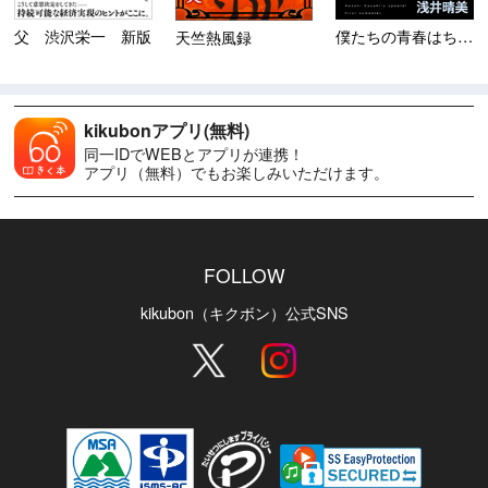
父 渋沢栄一 新版
僕たちの青春はちょっとだけ特...
天竺熱風録
kikubonアプリ(無料)
同一IDでWEBとアプリが連携！
アプリ（無料）でもお楽しみいただけます。
FOLLOW
kikubon（キクボン）公式SNS