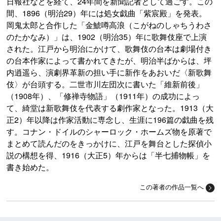
日報社などを経て、24年間を新聞記者として過ごす。この
間、1896（明治29）年には処女戯曲「紫宸殿」を発表。
岡鬼太郎と合作した「金鯱噂高浪（こがねのしゃちうわさ
のたかなみ）」は、1902（明治35）年に歌舞伎座で上演
された。江戸から明治にかけて、歌舞伎の台本は劇場付き
の台本作家によって書かれてきたが、明治半ばからは、坪
内逍遥ら、演劇界革新の担い手に新作をあおいだ〈新歌舞
伎〉が台頭する。二世市川左団次に書いた「維新前後」
（1908年）、「修禅寺物語」（1911年）の成功によっ
て、綺堂は新歌舞伎を代表する劇作家となった。1913（大
正2）年以降は作家活動に専念し、生涯に196篇の戯曲を残
す。コナン・ドイルのシャーロック・ホームズ物を原著で
まとめて読んだのをきっかけに、江戸を舞台とした探偵小
説の構想を得、1916（大正5）年からは「半七捕物帳」を
書き始めた。
この著者の作品一覧へ