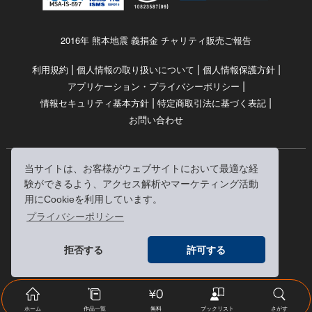
2016年 熊本地震 義捐金 チャリティ販売ご報告
|
|
|
利用規約
個人情報の取り扱いについて
個人情報保護方針
|
アプリケーション・プライバシーポリシー
|
|
情報セキュリティ基本方針
特定商取引法に基づく表記
お問い合わせ
当サイトは、お客様がウェブサイトにおいて最適な経
© RRJ Inc.
験ができるよう、アクセス解析やマーケティング活動
（kikubon/キクボン/きく本/きくほん/キクホン）は
用にCookieを利用しています。
株式会社RRJの登録商標です。
プライバシーポリシー
※当サイトへのリンクは、どうぞご自由にお貼りください
拒否する
許可する
ホーム
作品一覧
無料
ブックリスト
さがす