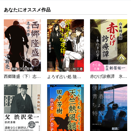
あなたにオススメ作品
西郷隆盛〈下〉志士の夢
赤ひげ診療譚 氷の下の芽
よろず占い処 陰陽屋きつね夜...