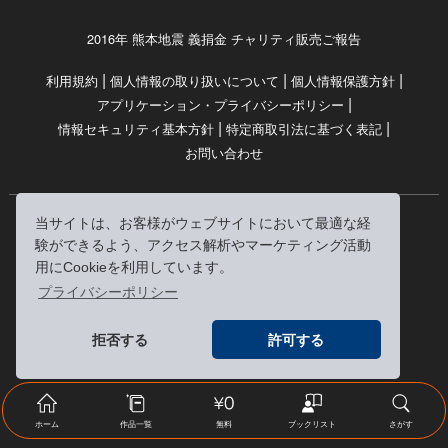
2016年 熊本地震 義捐金 チャリティ販売ご報告
|
|
|
利用規約
個人情報の取り扱いについて
個人情報保護方針
|
アプリケーション・プライバシーポリシー
|
|
情報セキュリティ基本方針
特定商取引法に基づく表記
お問い合わせ
当サイトは、お客様がウェブサイトにおいて最適な経
© RRJ Inc.
験ができるよう、アクセス解析やマーケティング活動
（kikubon/キクボン/きく本/きくほん/キクホン）は
用にCookieを利用しています。
株式会社RRJの登録商標です。
プライバシーポリシー
※当サイトへのリンクは、どうぞご自由にお貼りください
拒否する
許可する
ホーム
作品一覧
無料
ブックリスト
さがす