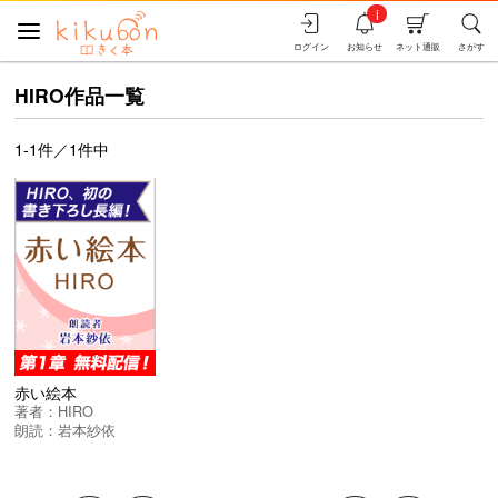
i
ログイン
お知らせ
ネット通販
さがす
HIRO作品一覧
1-1件／1件中
赤い絵本
著者：
HIRO
朗読：
岩本紗依