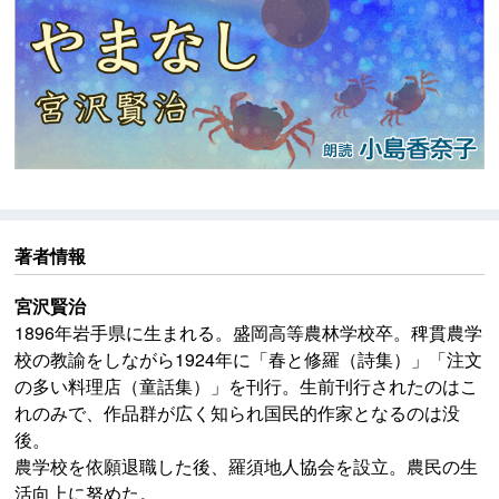
(P)小島香奈子
著者情報
宮沢賢治
1896年岩手県に生まれる。盛岡高等農林学校卒。稗貫農学
校の教諭をしながら1924年に「春と修羅（詩集）」「注文
の多い料理店（童話集）」を刊行。生前刊行されたのはこ
れのみで、作品群が広く知られ国民的作家となるのは没
後。
農学校を依願退職した後、羅須地人協会を設立。農民の生
活向上に努めた。