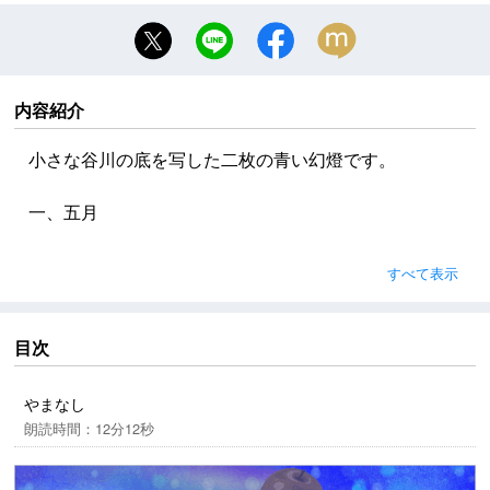
内容紹介
小さな谷川の底を写した二枚の青い幻燈です。
一、五月
二疋の蟹の子供らが青じろい水の底で話していまし
すべて表示
た。
『クラムボンはわらったよ。』
『クラムボンはかぷかぷわらったよ。』
目次
『クラムボンは跳ねてわらったよ。』
『クラムボンはかぷかぷわらったよ。』
やまなし
上の方や横の方は、青くくらく鋼のように見えます。
朗読時間：12分12秒
そのなめらかな天井を、つぶつぶ暗い泡が流れて行き
ます――