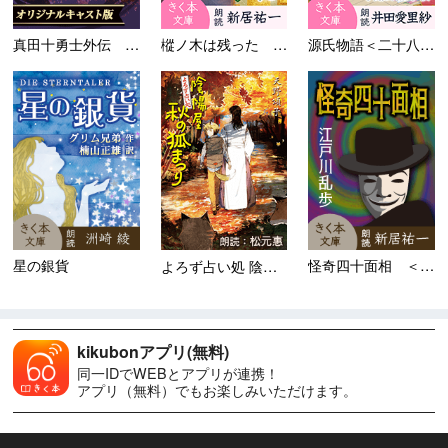
真田十勇士外伝 忍び里の兄弟
樅ノ木は残った 第三部 ＜十...
源氏物語＜二十八＞野分
星の銀貨
怪奇四十面相 ＜江戸川乱歩「...
よろず占い処 陰陽屋秋の狐ま...
kikubonアプリ(無料)
同一IDでWEBとアプリが連携！
アプリ（無料）でもお楽しみいただけます。