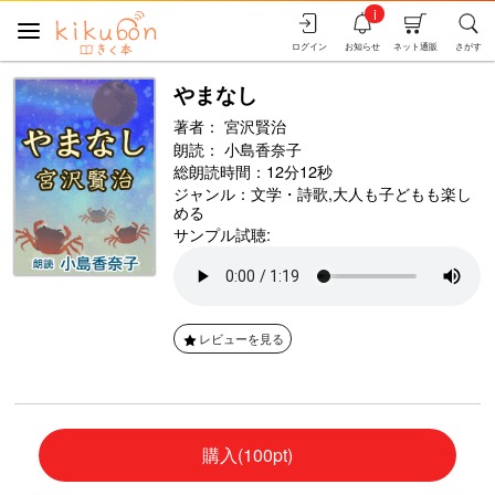
i
ログイン
お知らせ
ネット通販
さがす
やまなし
著者：
宮沢賢治
朗読：
小島香奈子
総朗読時間：12分12秒
ジャンル：
文学・詩歌
,
大人も子どもも楽し
める
サンプル試聴:
レビューを見る
購入(100pt)