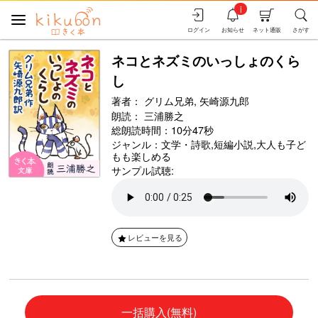
i
ログイン
お知らせ
ネット通販
さがす
ネコとネズミのいっしょのくら
し
著者：
グリム兄弟,
矢崎源九郎
朗読：
三浦勝之
総朗読時間：10分47秒
ジャンル：
文学・詩歌
,
短編小説
,
大人も子ど
もも楽しめる
サンプル試聴:
レビューを見る
一括購入(無料)