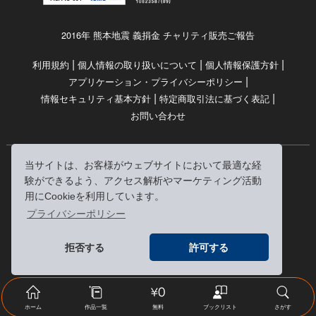
2016年 熊本地震 義捐金 チャリティ販売ご報告
|
|
|
利用規約
個人情報の取り扱いについて
個人情報保護方針
|
アプリケーション・プライバシーポリシー
|
|
情報セキュリティ基本方針
特定商取引法に基づく表記
お問い合わせ
当サイトは、お客様がウェブサイトにおいて最適な経
© RRJ Inc.
験ができるよう、アクセス解析やマーケティング活動
（kikubon/キクボン/きく本/きくほん/キクホン）は
用にCookieを利用しています。
株式会社RRJの登録商標です。
プライバシーポリシー
※当サイトへのリンクは、どうぞご自由にお貼りください
拒否する
許可する
ホーム
作品一覧
無料
ブックリスト
さがす