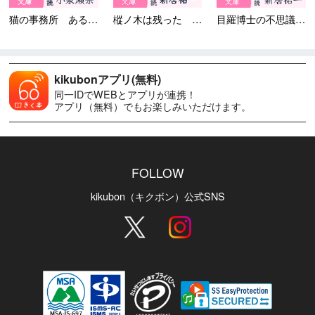
猫の事務所 ある小さな官衙に...
樅ノ木は残った 第四部 ＜九...
目羅博士の不思議な犯罪
kikubonアプリ(無料)
同一IDでWEBとアプリが連携！
アプリ（無料）でもお楽しみいただけます。
FOLLOW
kikubon（キクボン）公式SNS