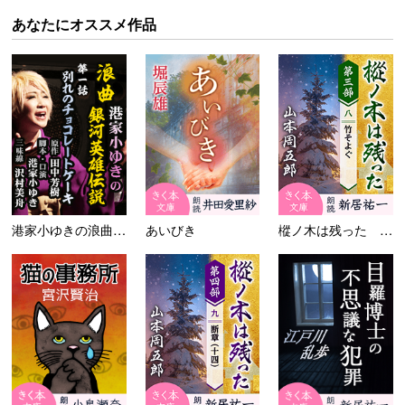
あなたにオススメ作品
港家小ゆきの浪曲『銀河英雄伝...
あいびき
樅ノ木は残った 第三部 ＜八...