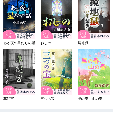
ある夜の星たちの話
おしの
鏡地獄
草迷宮
三つの宝
里の春、山の春