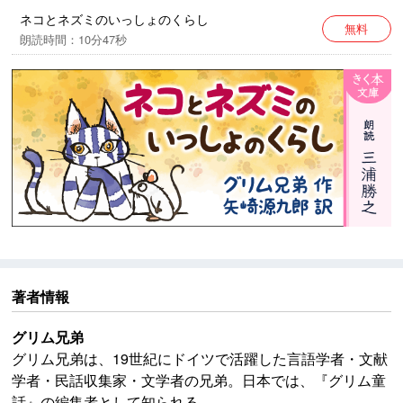
※本作品中には、今日からすると不適切な表現が見られ
ネコとネズミのいっしょのくらし
無料
ますが、作品の時代背景と著者の意図を尊重し、その
朗読時間：10分47秒
ままの形で配信いたします。
著者情報
グリム兄弟
グリム兄弟は、19世紀にドイツで活躍した言語学者・文献
学者・民話収集家・文学者の兄弟。日本では、『グリム童
話』の編集者として知られる。