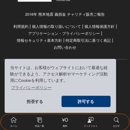
2016年 熊本地震 義捐金 チャリティ販売ご報告
|
|
|
利用規約
個人情報の取り扱いについて
個人情報保護方針
|
アプリケーション・プライバシーポリシー
|
|
情報セキュリティ基本方針
特定商取引法に基づく表記
お問い合わせ
当サイトは、お客様がウェブサイトにおいて最適な経
© RRJ Inc.
験ができるよう、アクセス解析やマーケティング活動
（kikubon/キクボン/きく本/きくほん/キクホン）は
用にCookieを利用しています。
株式会社RRJの登録商標です。
プライバシーポリシー
※当サイトへのリンクは、どうぞご自由にお貼りください
拒否する
許可する
ホーム
作品一覧
無料
ブックリスト
さがす