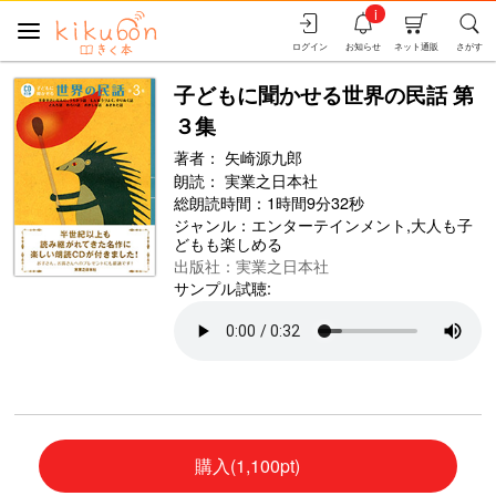
i
ログイン
お知らせ
ネット通販
さがす
子どもに聞かせる世界の民話 第
３集
著者：
矢崎源九郎
朗読：
実業之日本社
総朗読時間：1時間9分32秒
ジャンル：
エンターテインメント
,
大人も子
どもも楽しめる
出版社：実業之日本社
サンプル試聴:
購入(1,100pt)