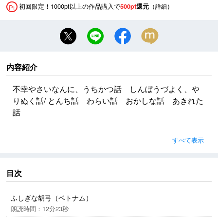
初回限定！1000pt以上の作品購入で
（
）
500pt
還元
詳細
Pt
内容紹介
不幸やさいなんに、うちかつ話 しんぼうづよく、や
りぬく話/ とんち話 わらい話 おかしな話 あきれた
話
半世紀以上も読み継がれてきた名作を朗読で
すべて表示
まほうの笛、美しいおひめさま、かしこい動物たち、
まぬけなまもの…。民話は、世界につながる魔法のと
目次
びら。世界の国ぐにに伝わる珠玉の民話を子どもたち
のもとへ。
ふしぎな胡弓（ベトナム）
これから広い世界へとはばたく小さな子どもたちに読
朗読時間：12分23秒
んでほしい、美しい民話の世界を、親子のふれあいの