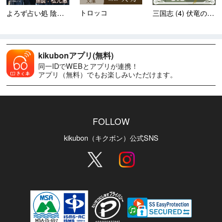
トロッコ
よろず占い処 陰陽屋あらし...
三国志 (4) 伏竜の飛翔
kikubonアプリ(無料)
同一IDでWEBとアプリが連携！
アプリ（無料）でもお楽しみいただけます。
FOLLOW
kikubon（キクボン）公式SNS