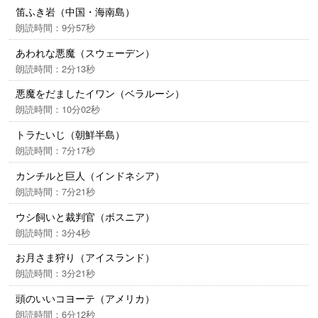
笛ふき岩（中国・海南島）
時間にぜひお楽しみください。
朗読時間：9分57秒
制作：実業之日本社
あわれな悪魔（スウェーデン）
朗読時間：2分13秒
悪魔をだましたイワン（ベラルーシ）
朗読時間：10分02秒
トラたいじ（朝鮮半島）
朗読時間：7分17秒
カンチルと巨人（インドネシア）
朗読時間：7分21秒
ウシ飼いと裁判官（ボスニア）
朗読時間：3分4秒
お月さま狩り（アイスランド）
朗読時間：3分21秒
頭のいいコヨーテ（アメリカ）
朗読時間：6分12秒