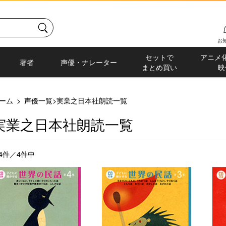
お
セットで
アニメ
著者
声優・ナレーター
まとめ買い
映
ーム
>
声優一覧
>
実業之日本社朗読一覧
実業之日本社朗読一覧
-4件／4件中