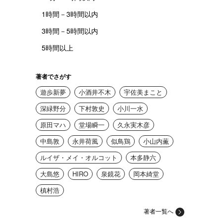
1時間－3時間以内
3時間－5時間以内
5時間以上
著者でさがす
遊歩新夢
小酒井不木
宇佐美まこと
深緑野分
下村敦史
小川一水
原田マハ
堂場瞬一
久永実木彦
中島敦
永井荷風
似鳥鶏
小山内薫
ルイザ・メイ・オルコット
本多静六
大島悠
HIRO
泉鏡花
岡本綺堂
槙村浩
著者一覧へ