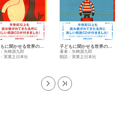
子どもに聞かせる世界の民話 第２集
子どもに聞かせる世界の民話 第１集
：
矢崎源九郎
著者：
矢崎源九郎
：
実業之日本社
朗読：
実業之日本社