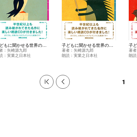
子どもに聞かせる世界の民話 第４集
子どもに聞かせる世界の民話 第３集
者：
矢崎源九郎
著者：
矢崎源九郎
著者
読：
実業之日本社
朗読：
実業之日本社
朗読
1