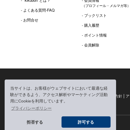
- "kikubon"とは？
- 会員情報
（プロフィール・メルマガ等
- よくある質問-FAQ
- ブックリスト
- お問合せ
- 購入履歴
- ポイント情報
- 会員解除
2016年 熊本地震 義捐金 チャリティ販売ご報告
当サイトは、お客様がウェブサイトにおいて最適な経
験ができるよう、アクセス解析やマーケティング活動
|
|
|
利用規約
個人情報の取り扱いについて
個人情報保護方針
ア
用にCookieを利用しています。
|
特定商取引法に基づく表記
お問い合わせ
プライバシーポリシー
拒否する
許可する