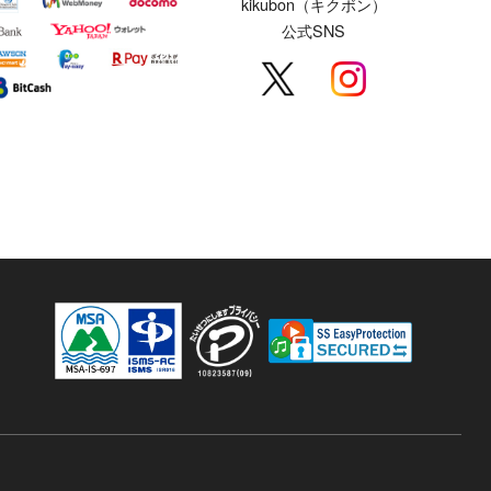
kikubon（キクボン）
公式SNS