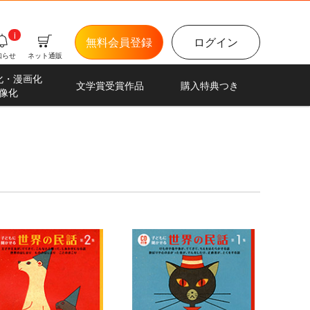
i
無料会員登録
ログイン
知らせ
ネット通販
化・漫画化
文学賞受賞作品
購入特典つき
像化