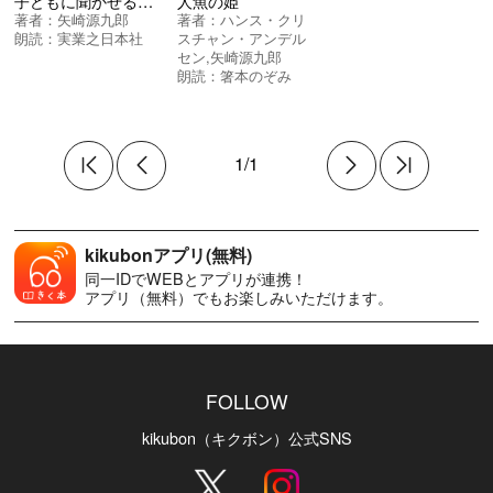
子どもに聞かせる世界の民話 第１集
人魚の姫
著者：
矢崎源九郎
著者：
ハンス・クリ
朗読：
実業之日本社
スチャン・アンデル
セン
,
矢崎源九郎
朗読：
箸本のぞみ
1/1
kikubonアプリ(無料)
同一IDでWEBとアプリが連携！
アプリ（無料）でもお楽しみいただけます。
FOLLOW
kikubon（キクボン）公式SNS