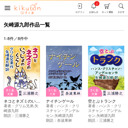
i
ログイン
お知らせ
ネット通販
さがす
矢崎源九郎作品一覧
1-8件／8件中
ネコとネズミのいっしょのくらし
ナイチンゲール
空とぶトランク
著者：
グリム兄弟
,
矢
著者：
ハンス・クリ
著者：
ハンス・クリ
崎源九郎
スチャン・アンデル
スチャン・アンデル
朗読：
三浦勝之
セン
,
矢崎源九郎
セン
,
矢崎源九郎
朗読：
奈波果林
朗読：
三浦勝之