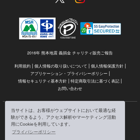
2016年 熊本地震 義捐金 チャリティ販売ご報告
|
|
|
利用規約
個人情報の取り扱いについて
個人情報保護方針
|
アプリケーション・プライバシーポリシー
|
|
情報セキュリティ基本方針
特定商取引法に基づく表記
お問い合わせ
当サイトは、お客様がウェブサイトにおいて最適な経
© RRJ Inc.
験ができるよう、アクセス解析やマーケティング活動
（kikubon/キクボン/きく本/きくほん/キクホン）は
用にCookieを利用しています。
株式会社RRJの登録商標です。
プライバシーポリシー
※当サイトへのリンクは、どうぞご自由にお貼りください