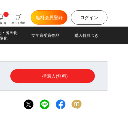
i
無料会員登録
ログイン
知らせ
ネット通販
化・漫画化
文学賞受賞作品
購入特典つき
像化
一括購入(無料)