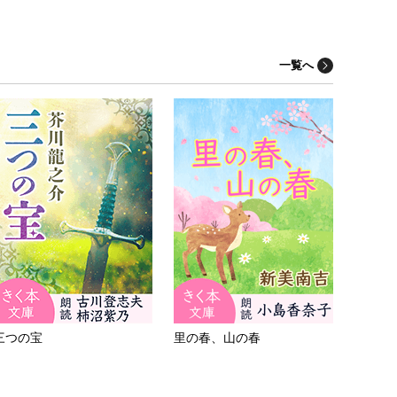
一覧へ
三つの宝
里の春、山の春