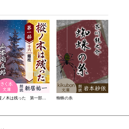
樅ノ木は残った 第一部 ＜十...
蜘蛛の糸