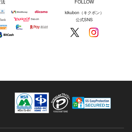
方法
FOLLOW
kikubon（キクボン）
公式SNS