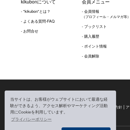
kikubonについて
会員メニュー
- "kikubon"とは？
- 会員情報
（プロフィール・メルマガ等
- よくある質問-FAQ
- ブックリスト
- お問合せ
- 購入履歴
- ポイント情報
- 会員解除
2016年 熊本地震 義捐金 チャリティ販売ご報告
当サイトは、お客様がウェブサイトにおいて最適な経
|
|
|
験ができるよう、アクセス解析やマーケティング活動
利用規約
個人情報の取り扱いについて
個人情報保護方針
ア
用にCookieを利用しています。
|
特定商取引法に基づく表記
お問い合わせ
プライバシーポリシー