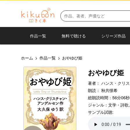
作品一覧
無料で聴ける
シリーズ作品
ホーム
>
作品一覧
>
おやゆび姫
おやゆび姫
著者：
ハンス・クリス
朗読：
秋共憬希
総朗読時間：56分06秒
ジャンル：
文学・詩歌
,
サンプル試聴: