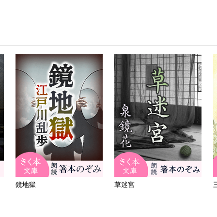
鏡地獄
草迷宮