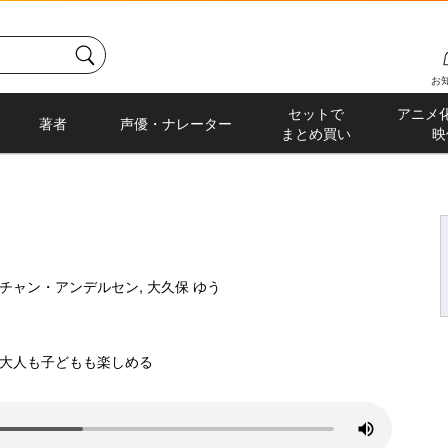
お
セットで
アニメ
著者
声優・ナレーター
まとめ買い
映
チャン・アンデルセン,
大久保 ゆう
大人も子どもも楽しめる