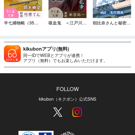
半七捕物帳（35）半七先生
吸血鬼 ＜江戸川乱歩「名探偵...
朝比奈さんと秘密の相棒
kikubonアプリ(無料)
同一IDでWEBとアプリが連携！
アプリ（無料）でもお楽しみいただけます。
FOLLOW
kikubon（キクボン）公式SNS