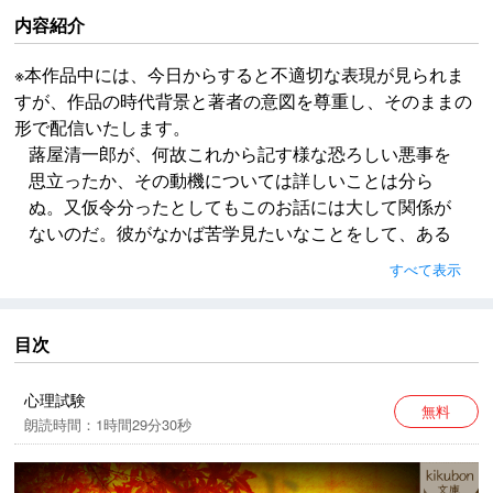
内容紹介
※本作品中には、今日からすると不適切な表現が見られま
すが、作品の時代背景と著者の意図を尊重し、そのままの
形で配信いたします。
蕗屋清一郎が、何故これから記す様な恐ろしい悪事を
思立ったか、その動機については詳しいことは分ら
ぬ。又仮令分ったとしてもこのお話には大して関係が
ないのだ。彼がなかば苦学見たいなことをして、ある
大学に通っていた所を見ると、学資の必要に迫られた
すべて表示
のかとも考えられる。彼は稀に見る秀才で、而も非常
な勉強家だったから、学資を得る為に、つまらぬ内職
に時を取られて、好きな読書や思索が十分出来ないの
目次
を残念に思っていたのは確かだ。だが、その位の理由
で、人間はあんな大罪を犯すものだろうか。
心理試験
無料
朗読時間：1時間29分30秒