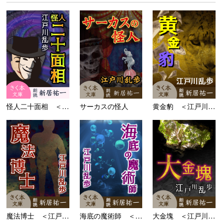
怪人二十面相 ＜江戸川...
サーカスの怪人
黄金豹 ＜江戸川乱歩「...
魔法博士 ＜江戸川乱歩...
海底の魔術師 ＜江戸川...
大金塊 ＜江戸川乱歩「...