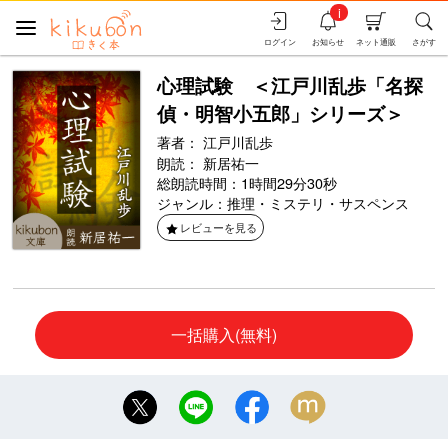
i
ログイン
お知らせ
ネット通販
さがす
心理試験 ＜江戸川乱歩「名探
偵・明智小五郎」シリーズ＞
著者：
江戸川乱歩
朗読：
新居祐一
総朗読時間：1時間29分30秒
ジャンル：
推理・ミステリ・サスペンス
レビューを見る
一括購入(無料)