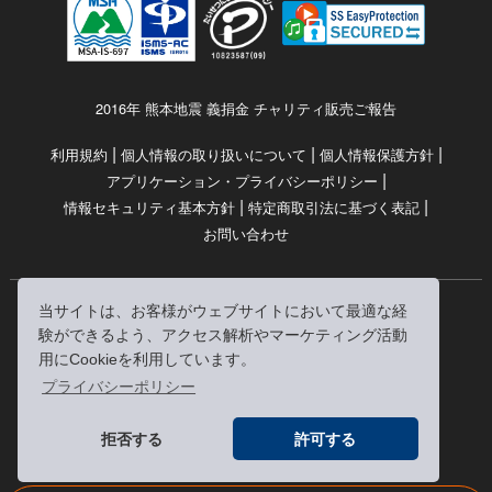
2016年 熊本地震 義捐金 チャリティ販売ご報告
|
|
|
利用規約
個人情報の取り扱いについて
個人情報保護方針
|
アプリケーション・プライバシーポリシー
|
|
情報セキュリティ基本方針
特定商取引法に基づく表記
お問い合わせ
当サイトは、お客様がウェブサイトにおいて最適な経
© RRJ Inc.
験ができるよう、アクセス解析やマーケティング活動
（kikubon/キクボン/きく本/きくほん/キクホン）は
用にCookieを利用しています。
株式会社RRJの登録商標です。
プライバシーポリシー
※当サイトへのリンクは、どうぞご自由にお貼りください
拒否する
許可する