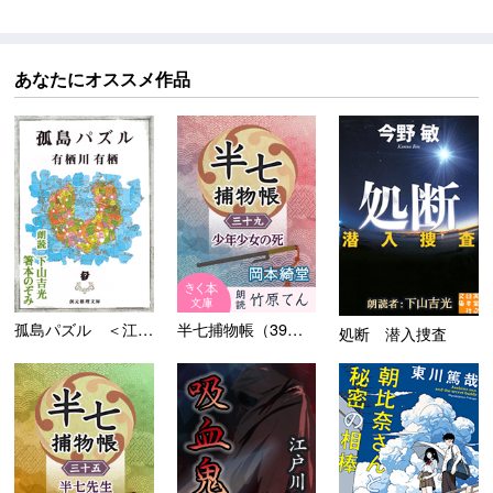
あなたにオススメ作品
孤島パズル ＜江神二郎シリー...
半七捕物帳（39）少年少女の...
処断 潜入捜査