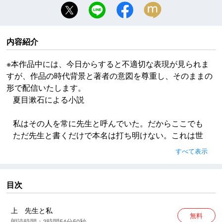
内容紹介
※本作品中には、今日からすると不適切な表現が見られま
すが、作品の時代背景と著者の意図を尊重し、そのままの
形で配信いたします。
夏目漱石による小説
私はその人を常に先生と呼んでいた。だからここでも
ただ先生と書くだけで本名は打ち明けない。これは世
間を憚かる遠慮というよりも、その方が私にとって自
すべて表示
然だからである。私はその人の記憶を呼び起すごと
に、すぐ「先生」といいたくなる。筆を執っても心持
は同じ事である。よそよそしい頭文字などはとても使
目次
う気にならない。
上 先生と私
無料
※本作品中には、今日からすると不適切な表現が見られ
朗読時間：3時間54分50秒