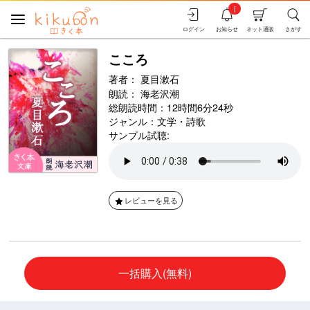
i
ログイン
お知らせ
ネット通販
さがす
こころ
著者：
夏目漱石
朗読：
海老沢潮
総朗読時間：12時間6分24秒
ジャンル：
文学・詩歌
サンプル試聴:
レビューを見る
一括購入(無料)