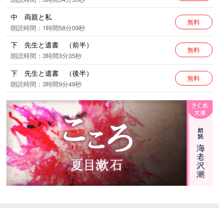
ますが、作品の時代背景と著者の意図を尊重し、その
中 両親と私
ままの形で配信いたします。
無料
朗読時間：1時間58分09秒
下 先生と遺書 （前半）
無料
朗読時間：3時間3分35秒
下 先生と遺書 （後半）
無料
朗読時間：3時間9分49秒