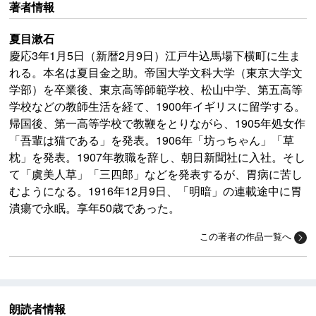
著者情報
夏目漱石
慶応3年1月5日（新暦2月9日）江戸牛込馬場下横町に生ま
れる。本名は夏目金之助。帝国大学文科大学（東京大学文
学部）を卒業後、東京高等師範学校、松山中学、第五高等
学校などの教師生活を経て、1900年イギリスに留学する。
帰国後、第一高等学校で教鞭をとりながら、1905年処女作
「吾輩は猫である」を発表。1906年「坊っちゃん」「草
枕」を発表。1907年教職を辞し、朝日新聞社に入社。そし
て「虞美人草」「三四郎」などを発表するが、胃病に苦し
むようになる。1916年12月9日、「明暗」の連載途中に胃
潰瘍で永眠。享年50歳であった。
この著者の作品一覧へ
朗読者情報