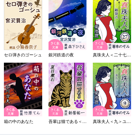
セロ弾きのゴーシュ
銀河鉄道の夜
真珠夫人＜二十七＞破裂点
箱の中のあなた
吾輩は猫である＜五＞
真珠夫人＜九＞ユーヂット