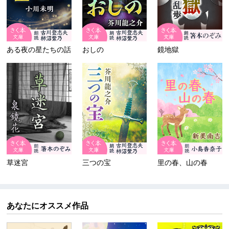
ある夜の星たちの話
おしの
鏡地獄
草迷宮
三つの宝
里の春、山の春
あなたにオススメ作品