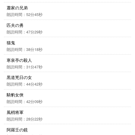
蕭家の兄弟
朗読時間：52分45秒
匹夫の勇
朗読時間：47分29秒
猫鬼
朗読時間：38分18秒
寒泉亭の殺人
朗読時間：31分47秒
黒道兇日の女
朗読時間：44分42秒
騎豹女俠
朗読時間：42分09秒
風梢将軍
朗読時間：28分22秒
阿羅壬の鏡