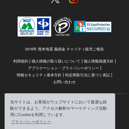
2016年 熊本地震 義捐金 チャリティ販売ご報告
|
|
|
利用規約
個人情報の取り扱いについて
個人情報保護方針
|
アプリケーション・プライバシーポリシー
|
|
情報セキュリティ基本方針
特定商取引法に基づく表記
お問い合わせ
当サイトは、お客様がウェブサイトにおいて最適な経
© RRJ Inc.
験ができるよう、アクセス解析やマーケティング活動
（kikubon/キクボン/きく本/きくほん/キクホン）は
用にCookieを利用しています。
株式会社RRJの登録商標です。
プライバシーポリシー
※当サイトへのリンクは、どうぞご自由にお貼りください