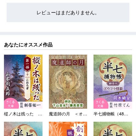
レビューはまだありません。
あなたにオススメ作品
樅ノ木は残った 第一部 ＜十...
魔道師の月 ＜オーリエラント...
半七捕物帳（48）ズウフラ怪...