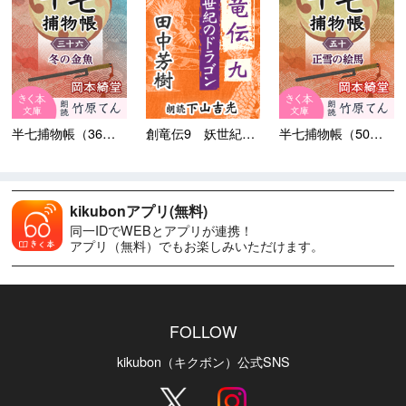
半七捕物帳（36）冬の金魚
創竜伝9 妖世紀のドラゴン
半七捕物帳（50）正雪の絵馬
kikubonアプリ(無料)
同一IDでWEBとアプリが連携！
アプリ（無料）でもお楽しみいただけます。
FOLLOW
kikubon（キクボン）公式SNS