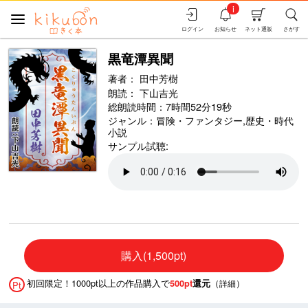
i
ログイン
お知らせ
ネット通販
さがす
黒竜潭異聞
著者：
田中芳樹
朗読：
下山吉光
総朗読時間：7時間52分19秒
ジャンル：
冒険・ファンタジー
,
歴史・時代
小説
サンプル試聴:
購入(1,500pt)
初回限定！1000pt以上の作品購入で
（
）
500pt
還元
詳細
Pt