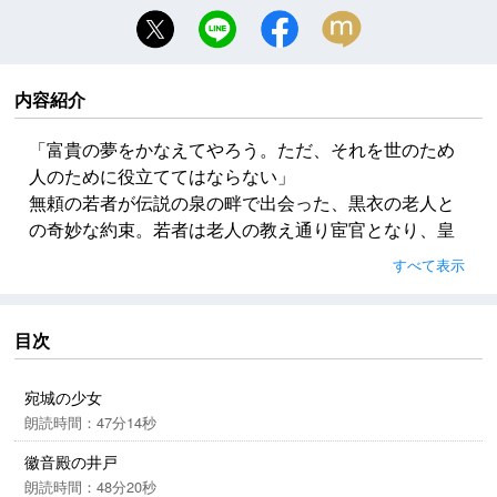
内容紹介
「富貴の夢をかなえてやろう。ただ、それを世のため
人のために役立ててはならない」
無頼の若者が伝説の泉の畔で出会った、黒衣の老人と
の奇妙な約束。若者は老人の教え通り宦官となり、皇
帝に接近する。やがて実権を握り、専横をきわめた政
すべて表示
治で厖大な財をなしていくが……。
表題作「黒龍潭異聞」ほか、中国歴史奇譚の傑作集！
目次
宛城の少女
朗読時間：47分14秒
徽音殿の井戸
朗読時間：48分20秒