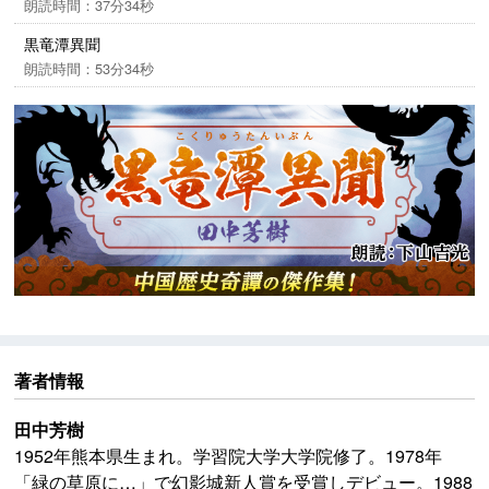
朗読時間：37分34秒
黒竜潭異聞
朗読時間：53分34秒
著者情報
田中芳樹
1952年熊本県生まれ。学習院大学大学院修了。1978年
「緑の草原に…」で幻影城新人賞を受賞しデビュー。1988