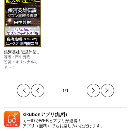
銀河英雄伝説外伝 ダゴン星域会戦記 オリジナルキャスト版
著者：
田中芳樹
朗読：
オリジナルキ
ャスト
1/1
kikubonアプリ(無料)
同一IDでWEBとアプリが連携！
アプリ（無料）でもお楽しみいただけます。