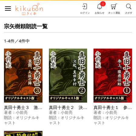
i
ログイン
お知らせ
ネット通販
さがす
宗矢樹頼朗読一覧
1-4件／4件中
真田十勇士３ 激闘、大坂の陣
真田十勇士２ 決起、真田幸村
真田十勇士１ 参上、猿飛佐助
著者：
小前亮
著者：
小前亮
著者：
小前亮
朗読：
オリジナルキ
朗読：
オリジナルキ
朗読：
オリジナルキ
ャスト
ャスト
ャスト