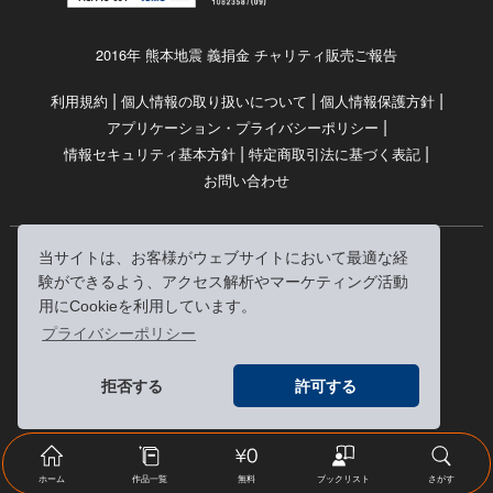
2016年 熊本地震 義捐金 チャリティ販売ご報告
|
|
|
利用規約
個人情報の取り扱いについて
個人情報保護方針
|
アプリケーション・プライバシーポリシー
|
|
情報セキュリティ基本方針
特定商取引法に基づく表記
お問い合わせ
当サイトは、お客様がウェブサイトにおいて最適な経
© RRJ Inc.
験ができるよう、アクセス解析やマーケティング活動
（kikubon/キクボン/きく本/きくほん/キクホン）は
用にCookieを利用しています。
株式会社RRJの登録商標です。
プライバシーポリシー
※当サイトへのリンクは、どうぞご自由にお貼りください
拒否する
許可する
ホーム
作品一覧
無料
ブックリスト
さがす