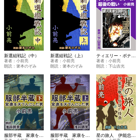
新選組戦記（中）
新選組戦記（上）
ティエリー・ボナール最後の戦い ＜銀河英雄伝説列伝〈１〉晴れあがる銀河＞
著者：
小前亮
著者：
小前亮
著者：
小前亮
朗読：
箸本のぞみ
朗読：
箸本のぞみ
朗読：
下山吉光
服部半蔵 家康を天下人にした男＜下＞
服部半蔵 家康を天下人にした男＜上＞
星の旅人 伊能忠敬と伝説の怪魚