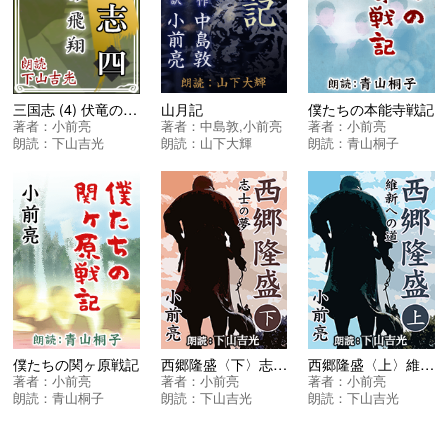
山月記
僕たちの本能寺戦記
三国志 (4) 伏竜の飛翔
著者：
中島敦
,
小前亮
著者：
小前亮
著者：
小前亮
朗読：
山下大輝
朗読：
青山桐子
朗読：
下山吉光
僕たちの関ヶ原戦記
西郷隆盛〈下〉志士の夢
西郷隆盛〈上〉維新への道
著者：
小前亮
著者：
小前亮
著者：
小前亮
朗読：
青山桐子
朗読：
下山吉光
朗読：
下山吉光