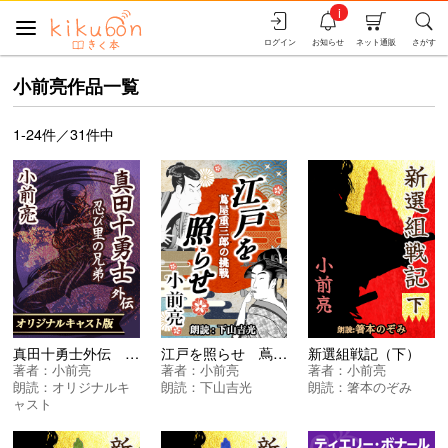
i
ログイン
お知らせ
ネット通販
さがす
小前亮作品一覧
1-24件／31件中
真田十勇士外伝 忍び里の兄弟
江戸を照らせ 蔦屋重三郎の挑戦
新選組戦記（下）
著者：
小前亮
著者：
小前亮
著者：
小前亮
朗読：
オリジナルキ
朗読：
下山吉光
朗読：
箸本のぞみ
ャスト