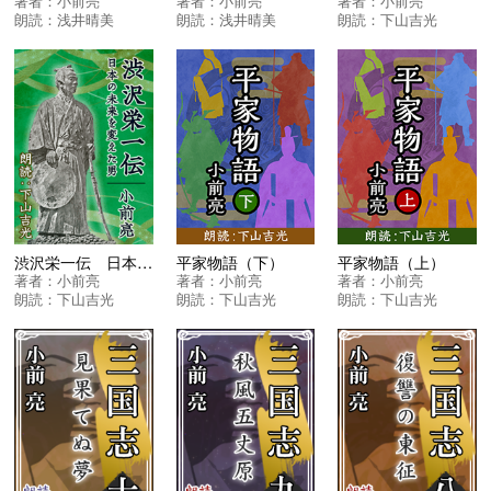
著者：
小前亮
著者：
小前亮
著者：
小前亮
朗読：
浅井晴美
朗読：
浅井晴美
朗読：
下山吉光
渋沢栄一伝 日本の未来を変えた男
平家物語（下）
平家物語（上）
著者：
小前亮
著者：
小前亮
著者：
小前亮
朗読：
下山吉光
朗読：
下山吉光
朗読：
下山吉光