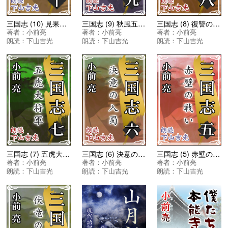
三国志 (10) 見果てぬ夢
三国志 (9) 秋風五丈原
三国志 (8) 復讐の東征
著者：
小前亮
著者：
小前亮
著者：
小前亮
朗読：
下山吉光
朗読：
下山吉光
朗読：
下山吉光
三国志 (7) 五虎大将軍
三国志 (6) 決意の入蜀
三国志 (5) 赤壁の戦い
著者：
小前亮
著者：
小前亮
著者：
小前亮
朗読：
下山吉光
朗読：
下山吉光
朗読：
下山吉光