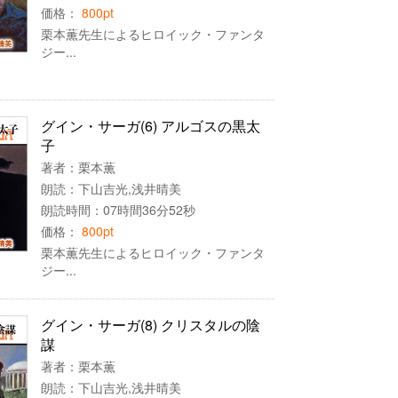
価格：
800pt
栗本薫先生によるヒロイック・ファンタ
ジー...
グイン・サーガ(6) アルゴスの黒太
子
著者：
栗本薫
朗読：
下山吉光
,
浅井晴美
朗読時間：07時間36分52秒
価格：
800pt
栗本薫先生によるヒロイック・ファンタ
ジー...
グイン・サーガ(8) クリスタルの陰
謀
著者：
栗本薫
朗読：
下山吉光
,
浅井晴美