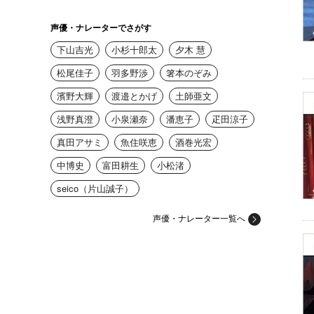
声優・ナレーターでさがす
下山吉光
小杉十郎太
夕木 慧
松尾佳子
羽多野渉
箸本のぞみ
濱野大輝
渡邉とかげ
土師亜文
浅野真澄
小泉瀬奈
潘恵子
疋田涼子
真田アサミ
魚住咲恵
酒巻光宏
中博史
富田耕生
小松渚
seico（片山誠子）
声優・ナレーター一覧へ