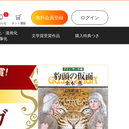
i
無料会員登録
ログイン
知らせ
ネット通販
化・漫画化
文学賞受賞作品
購入特典つき
像化