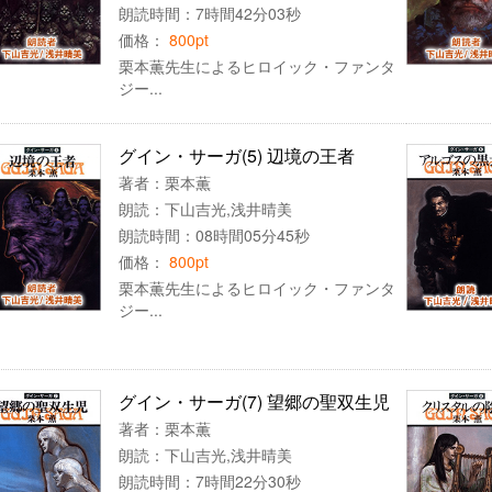
朗読時間：7時間42分03秒
価格：
800pt
栗本薫先生によるヒロイック・ファンタ
ジー...
グイン・サーガ(5) 辺境の王者
著者：
栗本薫
朗読：
下山吉光
,
浅井晴美
朗読時間：08時間05分45秒
価格：
800pt
栗本薫先生によるヒロイック・ファンタ
ジー...
グイン・サーガ(7) 望郷の聖双生児
著者：
栗本薫
朗読：
下山吉光
,
浅井晴美
朗読時間：7時間22分30秒