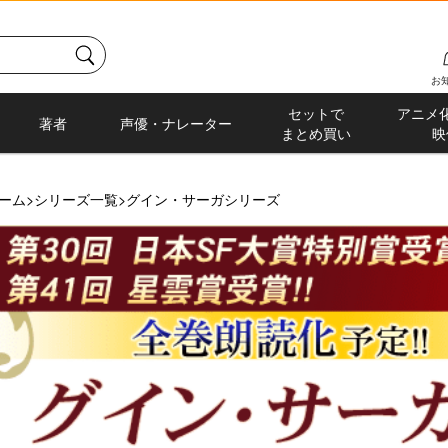
お
セットで
アニメ
著者
声優・ナレーター
まとめ買い
映
ーム
>
シリーズ一覧
>
グイン・サーガシリーズ