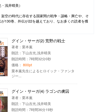
光・浅井晴美）
、架空の時代に存在する国家間の戦争・謀略・興亡や、そ
が130巻、外伝が22を越えており、なお多くの読者を獲
グイン・サーガ(2) 荒野の戦士
著者：
栗本薫
朗読：
下山吉光
,
浅井晴美
朗読時間：7時間32分0秒
価格：
800pt
栗本薫先生によるヒロイック・ファンタ
ジー...
グイン・サーガ(4) ラゴンの虜囚
著者：
栗本薫
朗読：
下山吉光
,
浅井晴美
朗読時間：7時間36分19秒