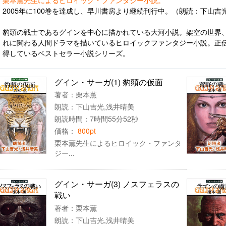
2005年に100巻を達成し、早川書房より継続刊行中。（朗読：下山吉
豹頭の戦士であるグインを中心に描かれている大河小説。架空の世界
れに関わる人間ドラマを描いているヒロイックファンタジー小説。正伝
得しているベストセラー小説シリーズ。
グイン・サーガ(1) 豹頭の仮面
著者：
栗本薫
朗読：
下山吉光
,
浅井晴美
朗読時間：7時間55分52秒
価格：
800pt
栗本薫先生によるヒロイック・ファンタ
ジー...
グイン・サーガ(3) ノスフェラスの
戦い
著者：
栗本薫
朗読：
下山吉光
,
浅井晴美