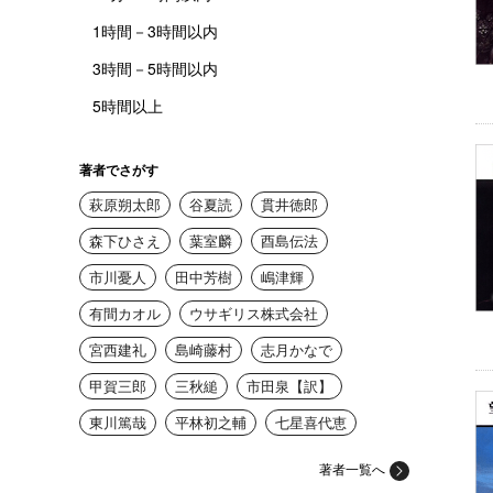
1時間－3時間以内
3時間－5時間以内
5時間以上
著者でさがす
萩原朔太郎
谷夏読
貫井徳郎
森下ひさえ
葉室麟
酉島伝法
市川憂人
田中芳樹
嶋津輝
有間カオル
ウサギリス株式会社
宮西建礼
島崎藤村
志月かなで
甲賀三郎
三秋縋
市田泉【訳】
東川篤哉
平林初之輔
七星喜代恵
著者一覧へ