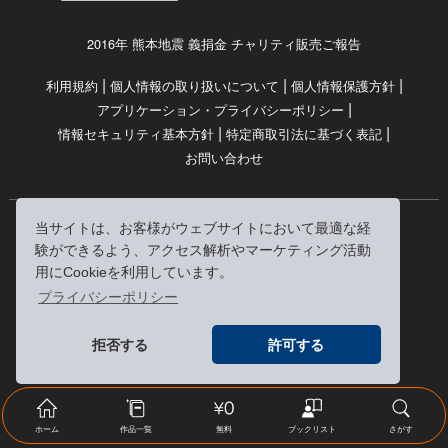
2016年 熊本地震 義捐金 チャリティ販売ご報告
|
|
|
利用規約
個人情報の取り扱いについて
個人情報保護方針
|
アプリケーション・プライバシーポリシー
|
|
情報セキュリティ基本方針
特定商取引法に基づく表記
お問い合わせ
当サイトは、お客様がウェブサイトにおいて最適な経
© RRJ Inc.
験ができるよう、アクセス解析やマーケティング活動
（kikubon/キクボン/きく本/きくほん/キクホン）は
用にCookieを利用しています。
株式会社RRJの登録商標です。
プライバシーポリシー
※当サイトへのリンクは、どうぞご自由にお貼りください
拒否する
許可する
ホーム
作品一覧
無料
ブックリスト
さがす