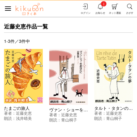
i
ログイン
お知らせ
ネット通販
さがす
近藤史恵作品一覧
1-3件／3件中
たまごの旅人
タルト・タタンの夢 ＜ビストロ・パ・マルシリーズ＞
ヴァン・ショーをあなたに ＜ビストロ・パ・マルシリーズ＞
著者：
近藤史恵
著者：
近藤史恵
著者：
近藤史恵
朗読：
浅井晴美
朗読：
青山桐子
朗読：
青山桐子