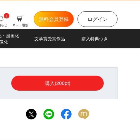
i
無料会員登録
ログイン
知らせ
ネット通販
化・漫画化
文学賞受賞作品
購入特典つき
像化
購入(200pt)