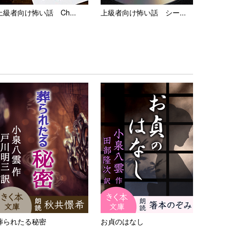
上級者向け怖い話 Ch...
上級者向け怖い話 シー...
葬られたる秘密
お貞のはなし