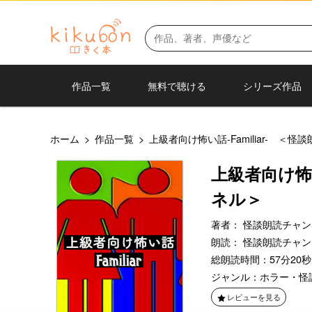
作品一覧
無料で聴ける
シリーズ作品
ホーム
>
作品一覧
>
上級者向け怖い話-Familiar- ＜
上級者向け怖い
ネル＞
著者：
怪談朗読チャン
朗読：
怪談朗読チャン
総朗読時間：57分20秒
ジャンル：
ホラー・怪
レビューを見る