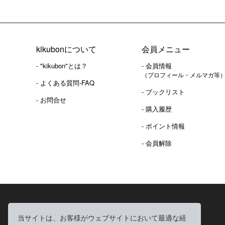
kikubonについて
会員メニュー
- "kikubon"とは？
- 会員情報
（プロフィール・メルマガ等
- よくある質問-FAQ
- ブックリスト
- お問合せ
- 購入履歴
- ポイント情報
- 会員解除
2016年 熊本地震 義捐金 チャリティ販売ご報告
当サイトは、お客様がウェブサイトにおいて最適な経