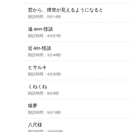
窓から、煙突が見えるようになると
朗読時間：5分14秒
遠-enn-怪談
朗読時間：4分57秒
近-kin-怪談
朗読時間：3分49秒
ヒサルキ
朗読時間：4分52秒
くねくね
朗読時間：8分6秒
猿夢
朗読時間：9分19秒
八尺様
朗読時間：18分55秒