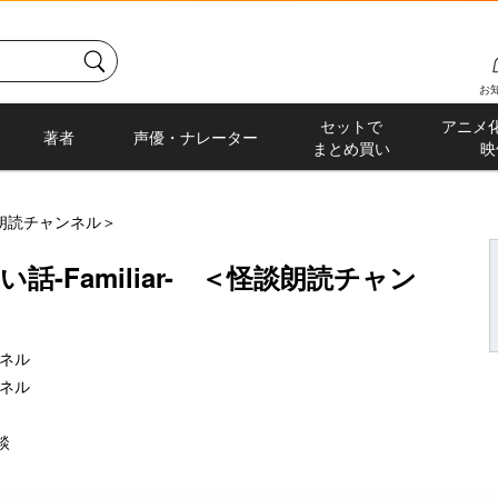
お
セットで
アニメ
著者
声優・ナレーター
まとめ買い
映
怪談朗読チャンネル＞
話-Familiar- ＜怪談朗読チャン
ネル
ネル
談