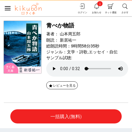
i
ログイン
お知らせ
ネット通販
さがす
青べか物語
著者：
山本周五郎
朗読：
新居祐一
総朗読時間：9時間58分35秒
ジャンル：
文学・詩歌
,
エッセイ・自伝
サンプル試聴:
レビューを見る
一括購入(無料)