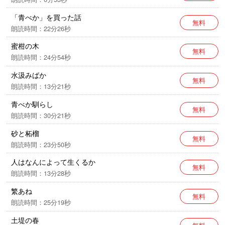
ますが、作品の時代背景と著者の意図を尊重し、その
「青べか」を買った話
ままの形で配信いたします。
無料
朗読時間：22分26秒
蜜柑の木
無料
朗読時間：24分54秒
水汲みばか
無料
朗読時間：13分21秒
青べか馴らし
無料
朗読時間：30分21秒
砂と柘榴
無料
朗読時間：23分50秒
人はなんによって生くるか
無料
朗読時間：13分28秒
繁あね
無料
朗読時間：25分19秒
土堤の春