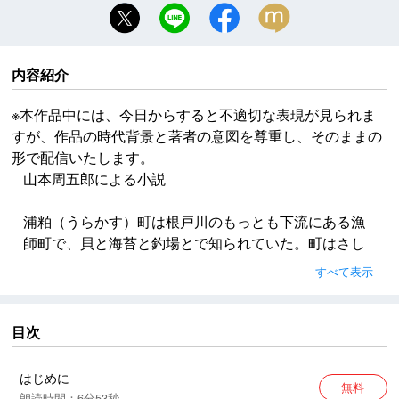
内容紹介
※本作品中には、今日からすると不適切な表現が見られま
すが、作品の時代背景と著者の意図を尊重し、そのままの
形で配信いたします。
山本周五郎による小説
浦粕（うらかす）町は根戸川のもっとも下流にある漁
師町で、貝と海苔と釣場とで知られていた。町はさし
て大きくはないが、貝の罐詰（かんづめ）工場と、貝
すべて表示
殻を焼いて石灰を作る工場と、冬から春にかけて無数
にできる海苔干し場と、そして、魚釣りに来る客のた
めの釣舟屋と、ごったくやといわれる小料理屋の多い
目次
のが、他の町とは違った性格をみせていた。
はじめに
無料
※本作品中には、今日からすると不適切な表現が見られ
朗読時間：6分53秒