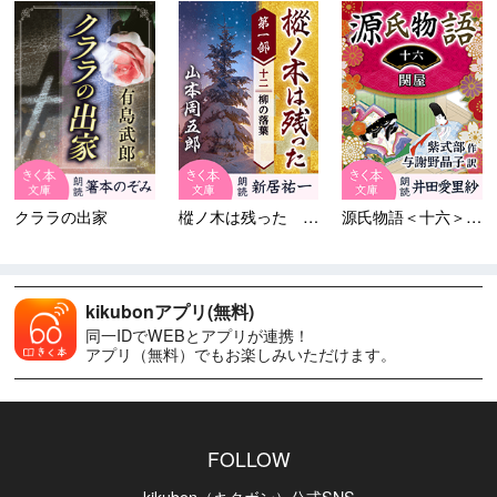
クララの出家
樅ノ木は残った 第一部 ＜十...
源氏物語＜十六＞関屋
kikubonアプリ(無料)
同一IDでWEBとアプリが連携！
アプリ（無料）でもお楽しみいただけます。
FOLLOW
kikubon（キクボン）公式SNS