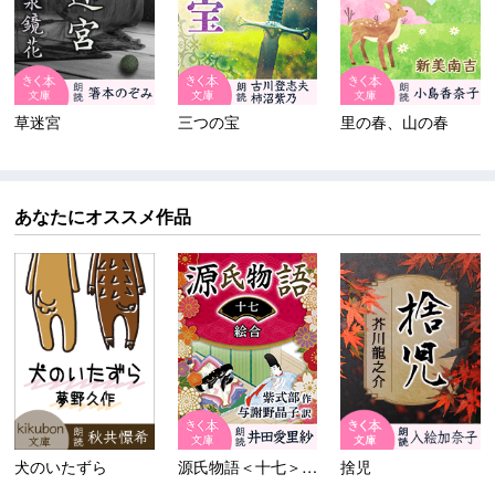
草迷宮
三つの宝
里の春、山の春
あなたにオススメ作品
犬のいたずら
源氏物語＜十七＞絵合
捨児