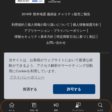
2016年 熊本地震 義捐金 チャリティ販売ご報告
|
|
|
利用規約
個人情報の取り扱いについて
個人情報保護方針
|
アプリケーション・プライバシーポリシー
|
|
情報セキュリティ基本方針
特定商取引法に基づく表記
お問い合わせ
当サイトは、お客様がウェブサイトにおいて最適な経
© RRJ Inc.
験ができるよう、アクセス解析やマーケティング活動
（kikubon/キクボン/きく本/きくほん/キクホン）は
用にCookieを利用しています。
株式会社RRJの登録商標です。
プライバシーポリシー
※当サイトへのリンクは、どうぞご自由にお貼りください
拒否する
許可する
ホーム
作品一覧
無料
ブックリスト
さがす