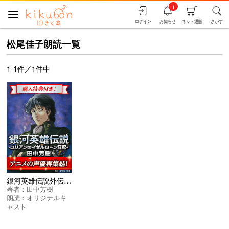
i
ログイン
お知らせ
ネット通販
さがす
松尾佳子朗読一覧
1-1件／1件中
銀河英雄伝説外伝 ユリアンのイゼルローン日記 オリジナルキャスト版
著者：
田中芳樹
朗読：
オリジナルキ
ャスト