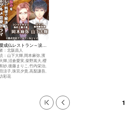
恋愛成仏レストラン～涙に効く魔法のレシピ～vol.1
者：
北阪昌人
読：
山下大輝
,
岡本麻弥
,
濱
大輝
,
沼倉愛実
,
柴野嵩大
,
櫻
有紗
,
後藤まりこ
,
竹内栄治
,
田涼子
,
珠宮夕貴
,
高梨謙吾
,
訪彩花
1