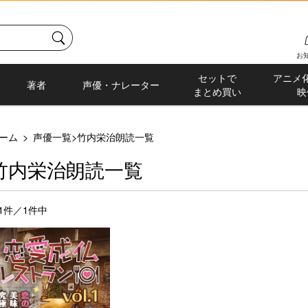
お
セットで
アニメ
著者
声優・ナレーター
まとめ買い
映
ーム
>
声優一覧
>
竹内栄治朗読一覧
竹内栄治朗読一覧
-1件／1件中