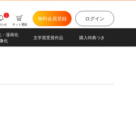
i
無料会員登録
ログイン
知らせ
ネット通販
化・漫画化
文学賞受賞作品
購入特典つき
像化