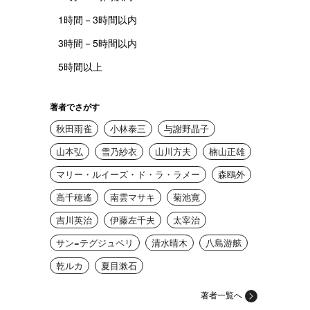
1時間－3時間以内
3時間－5時間以内
5時間以上
著者でさがす
秋田雨雀
小林泰三
与謝野晶子
山本弘
雪乃紗衣
山川方夫
楠山正雄
マリー・ルイーズ・ド・ラ・ラメー
森鴎外
高千穂遙
南雲マサキ
菊池寛
吉川英治
伊藤左千夫
太宰治
サン=テグジュペリ
清水晴木
八島游舷
乾ルカ
夏目漱石
著者一覧へ