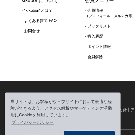
kikubonについて
会員メニュー
- "kikubon"とは？
- 会員情報
（プロフィール・メルマガ等
- よくある質問-FAQ
- ブックリスト
- お問合せ
- 購入履歴
- ポイント情報
- 会員解除
2016年 熊本地震 義捐金 チャリティ販売ご報告
当サイトは、お客様がウェブサイトにおいて最適な経
験ができるよう、アクセス解析やマーケティング活動
|
|
|
利用規約
個人情報の取り扱いについて
個人情報保護方針
ア
用にCookieを利用しています。
|
特定商取引法に基づく表記
お問い合わせ
プライバシーポリシー