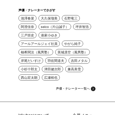
声優・ナレーターでさがす
池澤春菜
大久保瑠美
石野竜三
阿澄佳奈
seico（片山誠子）
坪井智浩
三戸崇史
港家小ゆき
アールアールジェイ社員
やがら純子
柚希関汰（風男塾）
英城凛空（風男塾）
岸尾だいすけ
羽佐間道夫
吉田メタル
小杉十郎太
津田健次郎
兼高美雪
西山宏太朗
広瀬裕也
声優・ナレーター一覧へ