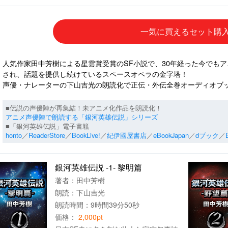
一気に買えるセット購
人気作家田中芳樹による星雲賞受賞のSF小説で、30年経った今でも
され、話題を提供し続けているスペースオペラの金字塔！
声優・ナレーターの下山吉光の朗読化で正伝・外伝全巻オーディオブ
■伝説の声優陣が再集結！未アニメ化作品を朗読化！
アニメ声優陣で朗読する「銀河英雄伝説」シリーズ
■「銀河英雄伝説」電子書籍
honto
／
ReaderStore
／
BookLive!
／
紀伊國屋書店
／
eBookJapan
／
dブック
／
銀河英雄伝説 -1- 黎明篇
著者：
田中芳樹
朗読：
下山吉光
朗読時間：9時間39分50秒
価格：
2,000pt