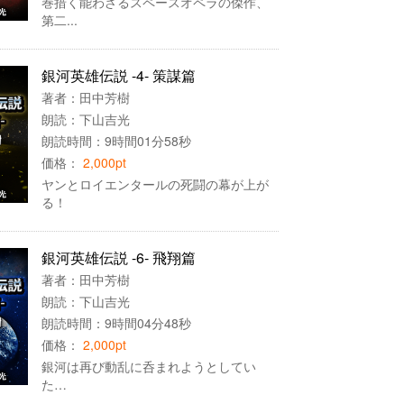
巻措く能わざるスペースオペラの傑作、
第二...
銀河英雄伝説 -4- 策謀篇
著者：
田中芳樹
朗読：
下山吉光
朗読時間：9時間01分58秒
価格：
2,000pt
ヤンとロイエンタールの死闘の幕が上が
る！
銀河英雄伝説 -6- 飛翔篇
著者：
田中芳樹
朗読：
下山吉光
朗読時間：9時間04分48秒
価格：
2,000pt
銀河は再び動乱に呑まれようとしてい
た…