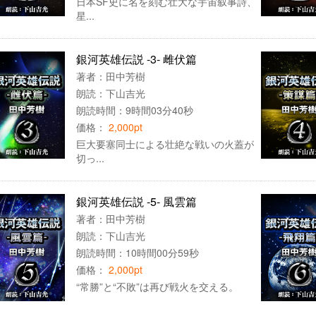
日本SF史に名を刻む壮大な宇宙叙事詩、
星...
銀河英雄伝説 -3- 雌伏篇
著者：
田中芳樹
朗読：
下山吉光
朗読時間：9時間03分40秒
価格：
2,000pt
巨大要塞同士による壮絶な戦いの火蓋が
切っ...
銀河英雄伝説 -5- 風雲篇
著者：
田中芳樹
朗読：
下山吉光
朗読時間：10時間00分59秒
価格：
2,000pt
“常勝”と“不敗”は再び戦火を交える。