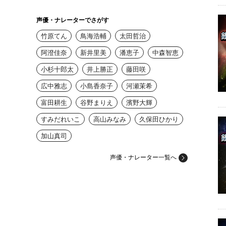
声優・ナレーターでさがす
竹原てん
鳥海浩輔
太田哲治
阿澄佳奈
新井里美
潘恵子
中森智恵
小杉十郎太
井上勝正
藤田咲
広中雅志
小島香奈子
河瀬茉希
富田耕生
谷野まりえ
濱野大輝
すみだれいこ
高山みなみ
久保田ひかり
加山真司
声優・ナレーター一覧へ