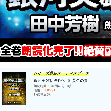
シリーズ最新オーディオブック
銀河英雄伝説外伝 -5- 黄金の翼
朗読時間：8時間42分51秒
価格：
2,000pt
外伝第五弾。