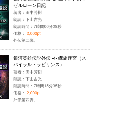
ゼルローン日記
著者：
田中芳樹
朗読：
下山吉光
朗読時間：7時間00分29秒
価格：
2,000pt
外伝第二弾。
銀河英雄伝説外伝 -4- 螺旋迷宮（ス
パイラル・ラビリンス）
著者：
田中芳樹
朗読：
下山吉光
朗読時間：7時間15分35秒
価格：
2,000pt
外伝第四弾。