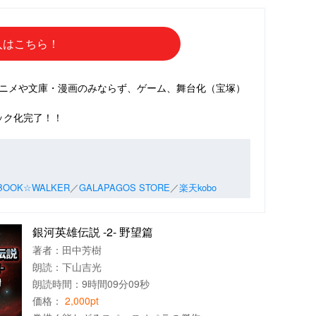
入はこちら！
アニメや文庫・漫画のみならず、ゲーム、舞台化（宝塚）
ック化完了！！
BOOK☆WALKER
／
GALAPAGOS STORE
／
楽天kobo
銀河英雄伝説 -2- 野望篇
著者：
田中芳樹
朗読：
下山吉光
朗読時間：9時間09分09秒
価格：
2,000pt