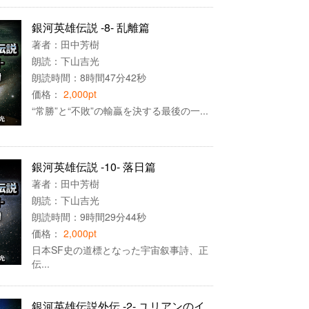
銀河英雄伝説 -8- 乱離篇
著者：
田中芳樹
朗読：
下山吉光
朗読時間：8時間47分42秒
価格：
2,000pt
“常勝”と“不敗”の輸贏を決する最後の一...
銀河英雄伝説 -10- 落日篇
著者：
田中芳樹
朗読：
下山吉光
朗読時間：9時間29分44秒
価格：
2,000pt
日本SF史の道標となった宇宙叙事詩、正
伝...
銀河英雄伝説外伝 -2- ユリアンのイ