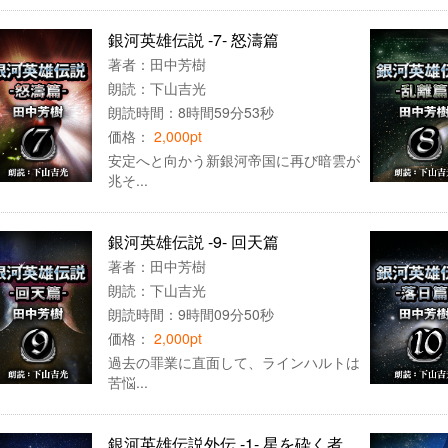
銀河英雄伝説 -7- 怒濤篇
著者：
田中芳樹
朗読：
下山吉光
朗読時間：8時間59分53秒
価格：
2,000pt
安定へと向かう新銀河帝国に再び暗雲が
兆そ...
銀河英雄伝説 -9- 回天篇
著者：
田中芳樹
朗読：
下山吉光
朗読時間：9時間09分50秒
価格：
2,000pt
過去の罪業に直面して、ラインハルトは
苦悩...
銀河英雄伝説外伝 -1- 星を砕く者