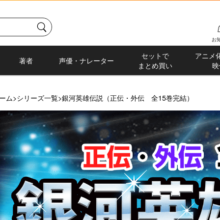
お
セットで
アニメ
著者
声優・ナレーター
まとめ買い
映
ーム
>
シリーズ一覧
>
銀河英雄伝説（正伝・外伝 全15巻完結）