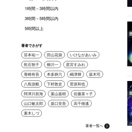
1時間－3時間以内
3時間－5時間以内
5時間以上
著者でさがす
笹本祐一
田山花袋
いけながあいみ
乾石智子
柳川一
星宮すみれ
青崎有吾
本多静六
嶋津輝
坂木司
八島游舷
下村敦史
菅原和也
阿津川辰海
葉山嘉樹
佐藤菜々子
山口敏太郎
坂口安吾
高千穂遙
素木しづ
著者一覧へ