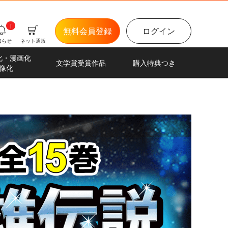
i
無料会員登録
ログイン
知らせ
ネット通販
化・漫画化
文学賞受賞作品
購入特典つき
像化