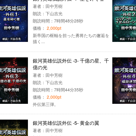
著者：
田中芳樹
朗読：
下山吉光
朗読時間：7時間48分28秒
価格：
2,000pt
新帝国の枢軸を担った勇将たちの邂逅を
描く...
銀河英雄伝説外伝 -3- 千億の星、千
億の光
著者：
田中芳樹
朗読：
下山吉光
朗読時間：7時間44分35秒
価格：
2,000pt
外伝第三弾。
銀河英雄伝説外伝 -5- 黄金の翼
著者：
田中芳樹