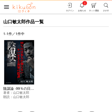
i
ログイン
お知らせ
ネット通販
さがす
山口敏太郎作品一覧
1-1件／1件中
陰謀論 -99％の日本人が知らないヤバすぎる世界の陰謀-
著者：
山口敏太郎
朗読：
山口敏太郎