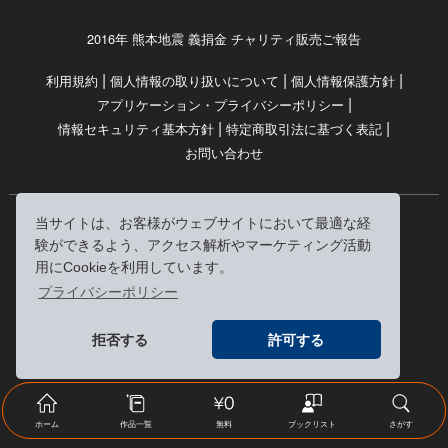
2016年 熊本地震 義捐金 チャリティ販売ご報告
|
|
|
利用規約
個人情報の取り扱いについて
個人情報保護方針
|
アプリケーション・プライバシーポリシー
|
|
情報セキュリティ基本方針
特定商取引法に基づく表記
お問い合わせ
当サイトは、お客様がウェブサイトにおいて最適な経
© RRJ Inc.
験ができるよう、アクセス解析やマーケティング活動
（kikubon/キクボン/きく本/きくほん/キクホン）は
用にCookieを利用しています。
株式会社RRJの登録商標です。
プライバシーポリシー
※当サイトへのリンクは、どうぞご自由にお貼りください
拒否する
許可する
ホーム
作品一覧
無料
ブックリスト
さがす