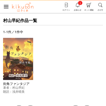
i
ログイン
お知らせ
ネット通販
さがす
村山早紀作品一覧
1-1件／1件中
街角ファンタジア
著者：
村山早紀
朗読：
浅井晴美