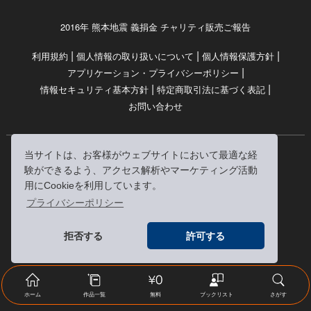
2016年 熊本地震 義捐金 チャリティ販売ご報告
|
|
|
利用規約
個人情報の取り扱いについて
個人情報保護方針
|
アプリケーション・プライバシーポリシー
|
|
情報セキュリティ基本方針
特定商取引法に基づく表記
お問い合わせ
当サイトは、お客様がウェブサイトにおいて最適な経
© RRJ Inc.
験ができるよう、アクセス解析やマーケティング活動
（kikubon/キクボン/きく本/きくほん/キクホン）は
用にCookieを利用しています。
株式会社RRJの登録商標です。
プライバシーポリシー
※当サイトへのリンクは、どうぞご自由にお貼りください
拒否する
許可する
ホーム
作品一覧
無料
ブックリスト
さがす